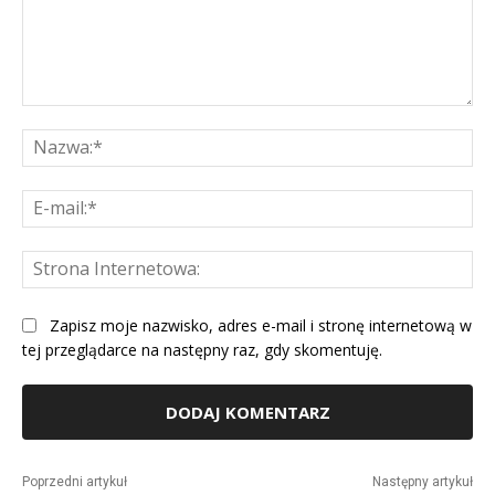
Komentarz:
Na
E-
mai
St
Int
Zapisz moje nazwisko, adres e-mail i stronę internetową w
tej przeglądarce na następny raz, gdy skomentuję.
Alternative:
Poprzedni artykuł
Następny artykuł