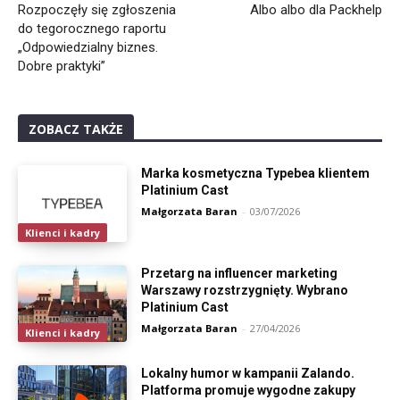
Rozpoczęły się zgłoszenia
Albo albo dla Packhelp
do tegorocznego raportu
„Odpowiedzialny biznes.
Dobre praktyki”
ZOBACZ TAKŻE
Marka kosmetyczna Typebea klientem
Platinium Cast
Małgorzata Baran
-
03/07/2026
Klienci i kadry
Przetarg na influencer marketing
Warszawy rozstrzygnięty. Wybrano
Platinium Cast
Małgorzata Baran
-
27/04/2026
Klienci i kadry
Lokalny humor w kampanii Zalando.
Platforma promuje wygodne zakupy