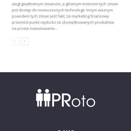
uległ gwałtownym zmianom, a głównym motorem tych zmian
jest dostęp do nowoczesnych technologii. Innym ważnym
powodem tych zmian jest fakt, że marketing finansowy
przeniósł punkt ciężkości ze skomplikowanych produktów
na proste inwestowanie...