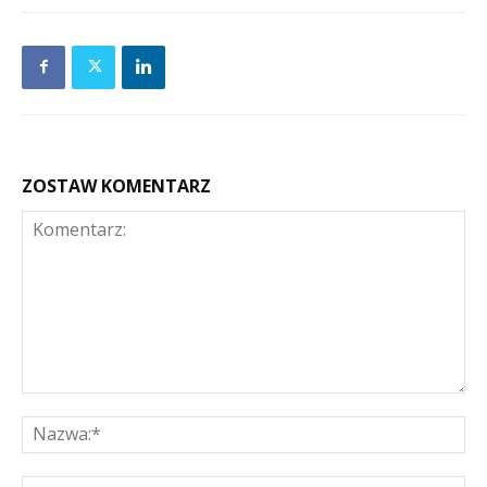
ZOSTAW KOMENTARZ
Komentarz:
Na
E-