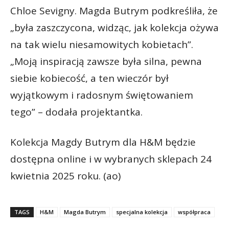
Chloe Sevigny. Magda Butrym podkreśliła, że
„była zaszczycona, widząc, jak kolekcja ożywa
na tak wielu niesamowitych kobietach”.
„Moją inspiracją zawsze była silna, pewna
siebie kobiecość, a ten wieczór był
wyjątkowym i radosnym świętowaniem
tego” – dodała projektantka.
Kolekcja Magdy Butrym dla H&M będzie
dostępna online i w wybranych sklepach 24
kwietnia 2025 roku. (ao)
TAGS
H&M
Magda Butrym
specjalna kolekcja
współpraca