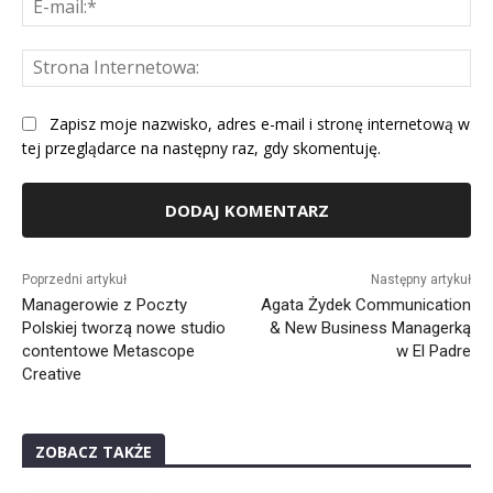
mai
St
Int
Zapisz moje nazwisko, adres e-mail i stronę internetową w
tej przeglądarce na następny raz, gdy skomentuję.
Alternative:
Poprzedni artykuł
Następny artykuł
Managerowie z Poczty
Agata Żydek Communication
Polskiej tworzą nowe studio
& New Business Managerką
contentowe Metascope
w El Padre
Creative
ZOBACZ TAKŻE