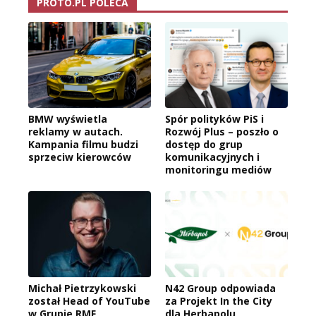
PROTO.PL POLECA
BMW wyświetla
Spór polityków PiS i
reklamy w autach.
Rozwój Plus – poszło o
Kampania filmu budzi
dostęp do grup
sprzeciw kierowców
komunikacyjnych i
monitoringu mediów
Michał Pietrzykowski
N42 Group odpowiada
został Head of YouTube
za Projekt In the City
w Grupie RMF
dla Herbapolu