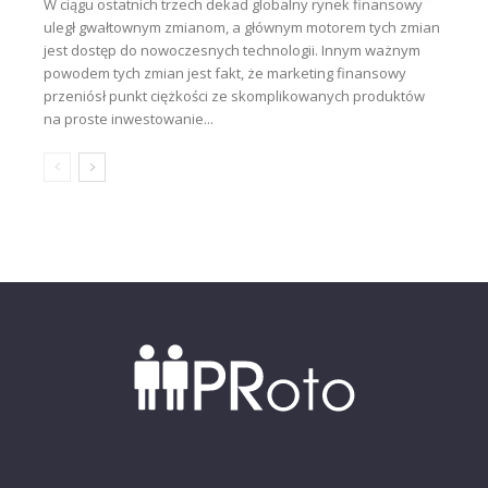
W ciągu ostatnich trzech dekad globalny rynek finansowy
uległ gwałtownym zmianom, a głównym motorem tych zmian
jest dostęp do nowoczesnych technologii. Innym ważnym
powodem tych zmian jest fakt, że marketing finansowy
przeniósł punkt ciężkości ze skomplikowanych produktów
na proste inwestowanie...