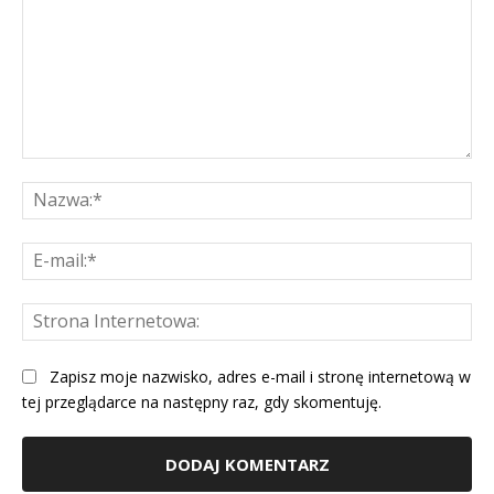
Komentarz:
Na
E-
mai
St
Int
Zapisz moje nazwisko, adres e-mail i stronę internetową w
tej przeglądarce na następny raz, gdy skomentuję.