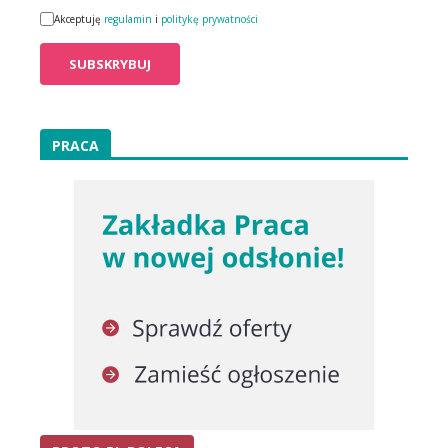
Akceptuję
regulamin
i
politykę prywatności
PRACA