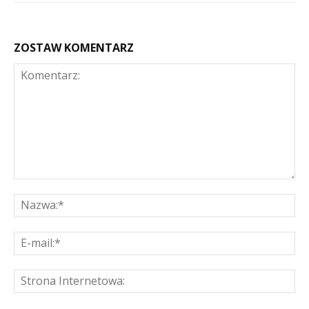
ZOSTAW KOMENTARZ
Komentarz:
Na
E-
mai
St
Int