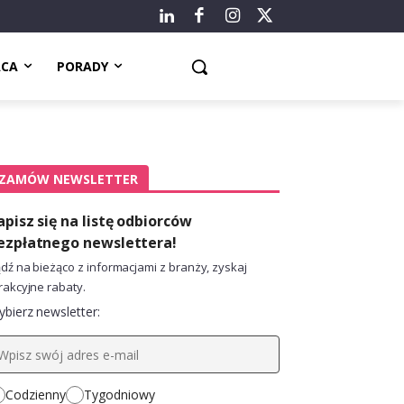
ACA
PORADY
ZAMÓW NEWSLETTER
apisz się na listę odbiorców
ezpłatnego newslettera!
dź na bieżąco z informacjami z branży, zyskaj
rakcyjne rabaty.
bierz newsletter:
Codzienny
Tygodniowy