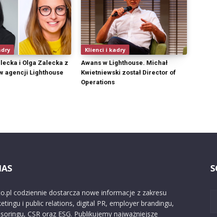
adry
Klienci i kadry
lecka i Olga Zalecka z
Awans w Lighthouse. Michał
 agencji Lighthouse
Kwietniewski został Director of
Operations
NAS
S
o.pl codziennie dostarcza nowe informacje z zakresu
etingu i public relations, digital PR, employer brandingu,
soringu, CSR oraz ESG. Publikujemy najważniejsze