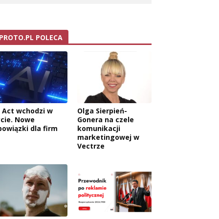
PROTO.PL POLECA
I Act wchodzi w
Olga Sierpień-
ycie. Nowe
Gonera na czele
bowiązki dla firm
komunikacji
marketingowej w
Vectrze