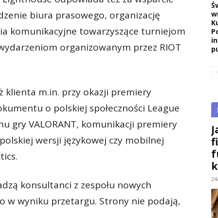
Ś
zenie biura prasowego, organizację
w
K
ania komunikacyjne towarzyszące turniejom
P
i
wydarzeniom organizowanym przez RIOT
pu
 klienta m.in. przy okazji premiery
umentu o polskiej społeczności League
nchu gry VALORANT, komunikacji premiery
J
olskiej wersji językowej czy mobilnej
f
f
ics.
k
24
wadzą konsultanci z zespołu nowych
o w wyniku przetargu. Strony nie podają,