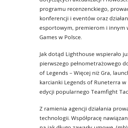
programu recenzenckiego, prowad
konferencji i eventów oraz dział
esportowym, premierom i innym 
Games w Polsce.
Jak dotąd Lighthouse wspierało już
pierwszego pełnometrażowego dok
of Legends – Więcej niż Gra, lau
karcianki Legends of Runeterra w p
edycji popularnego Teamfight Tact
Z ramienia agencji działania pro
technologii. Współpracę nawiązan
na jak długo zawarły umowę. (mb)