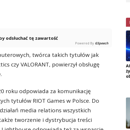
 aby odsłuchać tę zawartość
Powered By
GSpeech
uterowych, twórca takich tytułów jak
tics czy VALORANT, powierzył obsługę
A
ż
.
o
20 roku odpowiada za komunikację
cych tytułów RIOT Games w Polsce. Do
działań media relations wszystkich
akże tworzenie i dystrybucja treści
i. Lighthouse odpowiada też za wsparcie