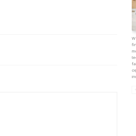
W 
fi
mo
te
fa
ci
in