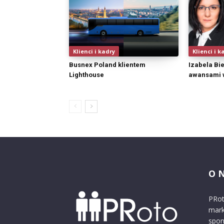
Klienci i kadry
Klienci i k
Busnex Poland klientem
Izabela Bie
Lighthouse
awansami w
O 
PRot
mark
spon