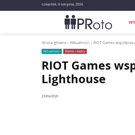
czwartek, 6 sierpnia, 2026
WY
Strona główna
Aktualności
RIOT Games współpracuj
Aktualności
Klienci i kadry
RIOT Games wsp
Lighthouse
23/06/2020