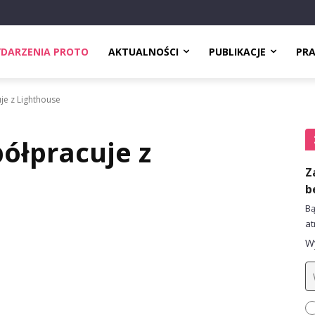
DARZENIA PROTO
AKTUALNOŚCI
PUBLIKACJE
PR
e z Lighthouse
ółpracuje z
Z
b
Bą
at
Wy