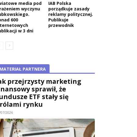
wiatowe media pod
IAB Polska
rażeniem wyczynu
porządkuje zasady
ubkowskiego.
reklamy politycznej.
onad 600
Publikuje
nternetowych
przewodnik
blikacji w 3 dni
MATERIAŁ PARTNERA
ak przejrzysty marketing
inansowy sprawił, że
undusze ETF stały się
rólami rynku
/07/2026