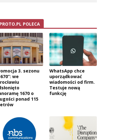
PROTO.PL POLECA
romocja 3. sezonu
WhatsApp chce
1670”: we
uporządkować
rocławiu
wiadomości od firm.
dsłonięto
Testuje nową
anoramę 1670 o
funkcję
ługości ponad 115
etrów