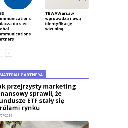
BS
TBWAWarsaw
ommunications
wprowadza nową
ołącza do sieci
identyfikację
wa:
lobal
wizualną
ommunications
artners
MATERIAŁ PARTNERA
ak przejrzysty marketing
inansowy sprawił, że
undusze ETF stały się
rólami rynku
/07/2026