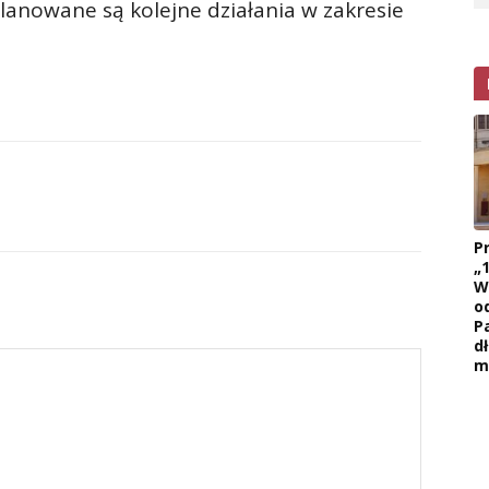
Planowane są kolejne działania w zakresie
.
P
„
W
o
P
d
m