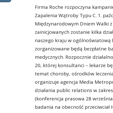
Firma Roche rozpoczyna kampani
Zapalenia Wątroby Typu C. 1. paźd
Międzynarodowym Dniem Walki z
zainicjowanych zostanie kilka dzia
naszego kraju w ogólnoświatową k
zorganizowane będą bezpłatne b
medycznych. Rozpocznie działalnoś
20, której konsultanci – lekarze 
temat choroby, ośrodków leczenia,
organizuje agencja Media Metropo
działania public relations w zakre
(konferencja prasowa 28 września
badania na obecność przeciwciał 