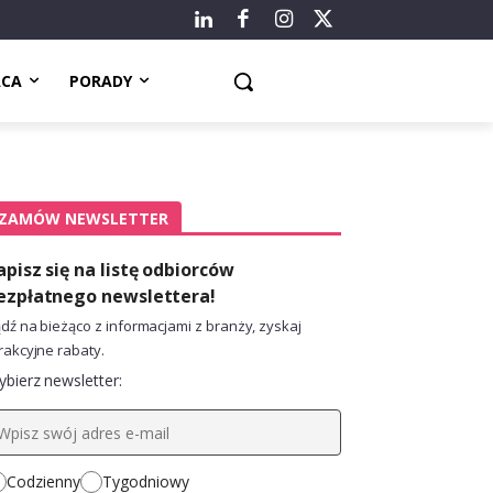
ACA
PORADY
ZAMÓW NEWSLETTER
apisz się na listę odbiorców
ezpłatnego newslettera!
dź na bieżąco z informacjami z branży, zyskaj
rakcyjne rabaty.
bierz newsletter:
Codzienny
Tygodniowy