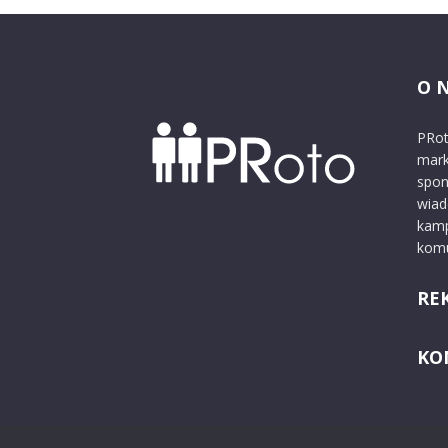
O 
PRot
mark
spon
wiad
kamp
komu
RE
KO