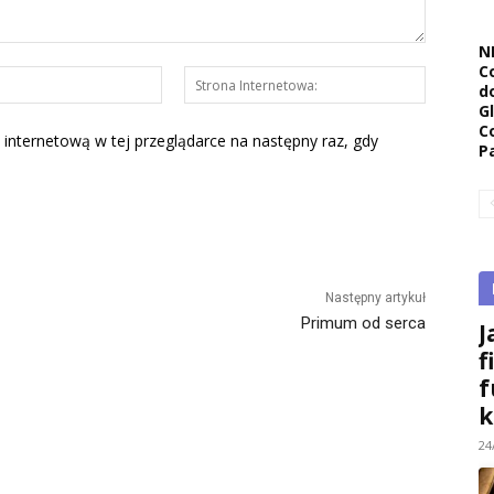
N
C
E-
Strona
d
mail:*
Interneto
G
C
 internetową w tej przeglądarce na następny raz, gdy
P
Następny artykuł
Primum od serca
J
f
f
k
24