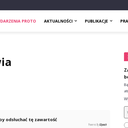
DARZENIA PROTO
AKTUALNOŚCI
PUBLIKACJE
PR
ia
Z
b
Bą
at
Wy
 aby odsłuchać tę zawartość
Powered By
GSpeech