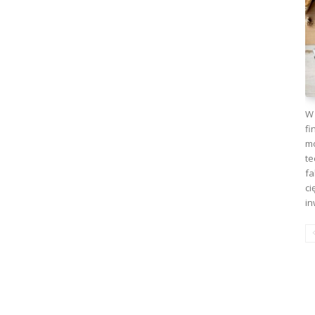
W 
fi
mo
te
fa
ci
in