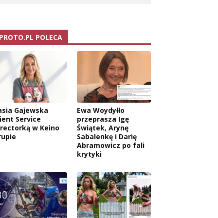
PROTO.PL POLECA
asia Gajewska
Ewa Woydyłło
ient Service
przeprasza Igę
irectorką w Keino
Świątek, Arynę
rupie
Sabalenkę i Darię
Abramowicz po fali
krytyki
wa: