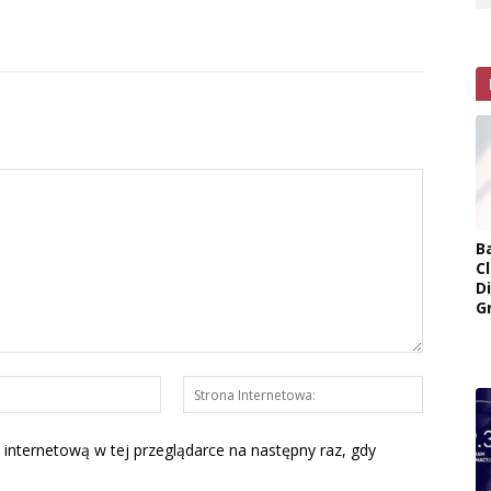
B
Cl
D
G
E-
Strona
mail:*
Interneto
 internetową w tej przeglądarce na następny raz, gdy