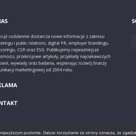
NAS
S
o.pl codziennie dostarcza nowe informacje z zakresu
etingu i public relations, digital PR, employer brandingu,
soringu, CSR oraz ESG. Publikujemy najważniejsze
omości, przekrojowe artykuły, przykłady najciekawszych
anii, wywiady oraz badania, wspierając rozwój branży
nikacji marketingowej od 2004 roku.
KLAMA
NTAKT
 najwyższym poziomie. Dalsze korzystanie ze strony oznacza, że zgadzas