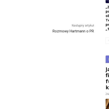
„
p
ob
T
p
Następny artykuł
„1
Rozmowy Hartmann o PR
J
f
f
k
24