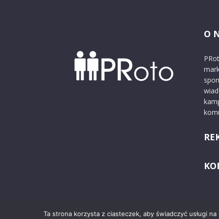
O 
PRot
mark
spon
wiad
kamp
komu
RE
KO
Ta strona korzysta z ciasteczek, aby świadczyć usługi na