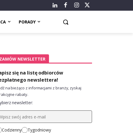
ACA
PORADY
ZAMÓW NEWSLETTER
apisz się na listę odbiorców
ezpłatnego newslettera!
dź na bieżąco z informacjami z branży, zyskaj
rakcyjne rabaty.
bierz newsletter:
Codzienny
Tygodniowy