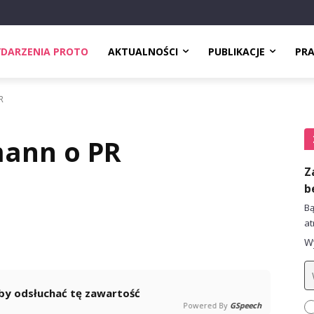
DARZENIA PROTO
AKTUALNOŚCI
PUBLIKACJE
PR
R
ann o PR
Z
b
Bą
at
Wy
 aby odsłuchać tę zawartość
Powered By
GSpeech