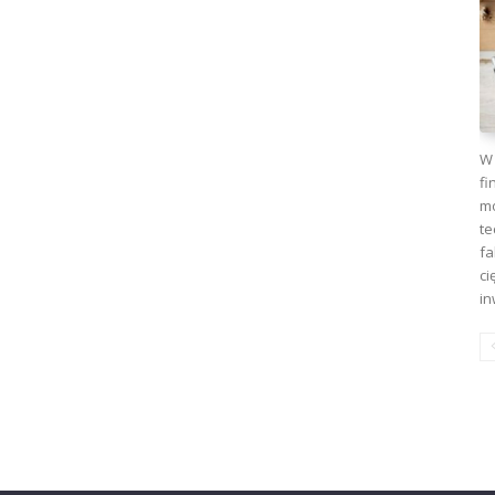
W 
fi
mo
te
fa
ci
in