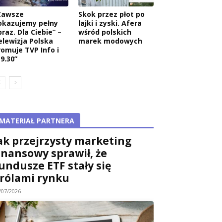
Zawsze
Skok przez płot po
okazujemy pełny
lajki i zyski. Afera
raz. Dla Ciebie” –
wśród polskich
elewizja Polska
marek modowych
romuje TVP Info i
9.30”
MATERIAŁ PARTNERA
ak przejrzysty marketing
inansowy sprawił, że
undusze ETF stały się
rólami rynku
/07/2026