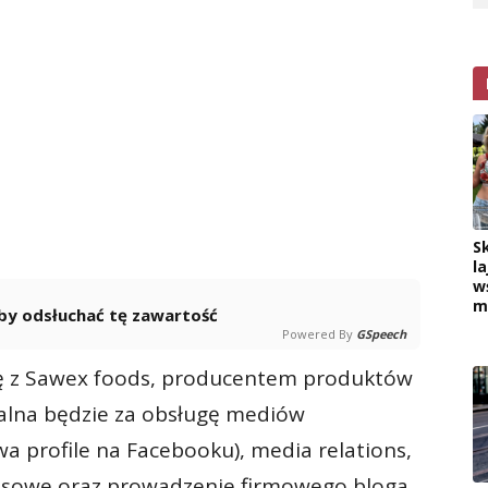
S
la
w
m
 aby odsłuchać tę zawartość
Powered By
GSpeech
ę z Sawex foods, producentem produktów
alna będzie za obsługę mediów
a profile na Facebooku), media relations,
esowe oraz prowadzenie firmowego bloga.