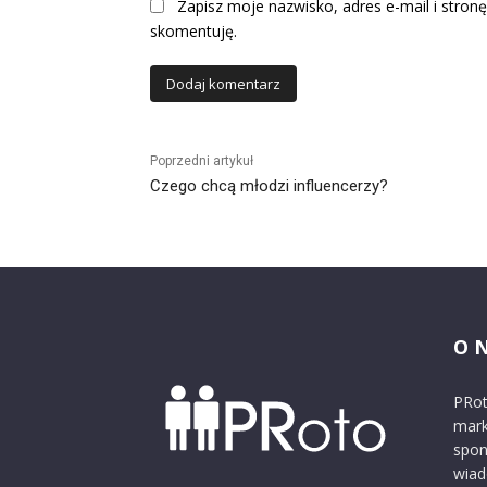
Zapisz moje nazwisko, adres e-mail i stronę
skomentuję.
Alternative:
Poprzedni artykuł
Czego chcą młodzi influencerzy?
O 
PRot
mark
spon
wiad