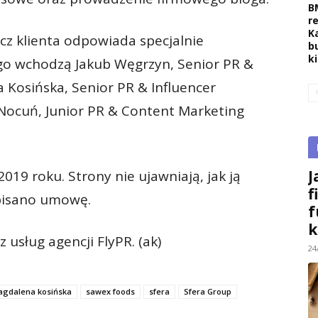
B
r
K
ecz klienta odpowiada specjalnie
b
k
go wchodzą Jakub Węgrzyn, Senior PR &
a Kosińska, Senior PR & Influencer
 Nocuń, Junior PR & Content Marketing
J
19 roku. Strony nie ujawniają, jak ją
f
pisano umowę.
f
k
 usług agencji FlyPR. (ak)
24
gdalena kosińska
sawex foods
sfera
Sfera Group