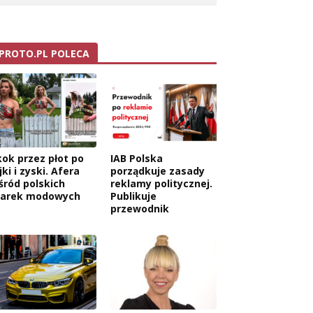
PROTO.PL POLECA
kok przez płot po
IAB Polska
jki i zyski. Afera
porządkuje zasady
śród polskich
reklamy politycznej.
arek modowych
Publikuje
przewodnik