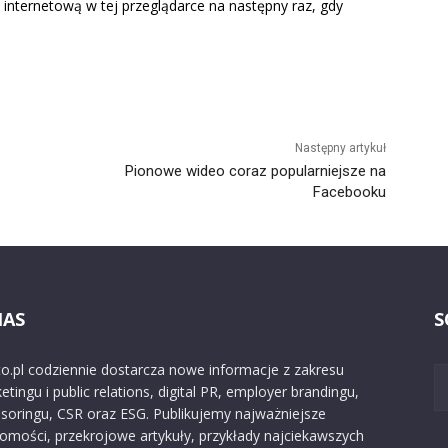
 internetową w tej przeglądarce na następny raz, gdy
Następny artykuł
Pionowe wideo coraz popularniejsze na
Facebooku
NAS
S
o.pl codziennie dostarcza nowe informacje z zakresu
etingu i public relations, digital PR, employer brandingu,
soringu, CSR oraz ESG. Publikujemy najważniejsze
omości, przekrojowe artykuły, przykłady najciekawszych