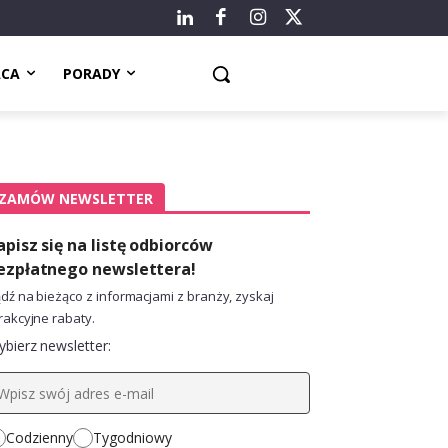
ACA
PORADY
ZAMÓW NEWSLETTER
apisz się na listę odbiorców
ezpłatnego newslettera!
dź na bieżąco z informacjami z branży, zyskaj
rakcyjne rabaty.
bierz newsletter:
Codzienny
Tygodniowy