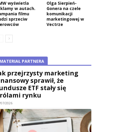
MW wyświetla
Olga Sierpień-
eklamy w autach.
Gonera na czele
ampania filmu
komunikacji
udzi sprzeciw
marketingowej w
ierowców
Vectrze
MATERIAŁ PARTNERA
ak przejrzysty marketing
inansowy sprawił, że
undusze ETF stały się
rólami rynku
/07/2026