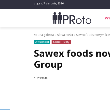
piątek, 7 sierpnia, 2026
WY
Strona główna
Aktualności
Sawex foods nowym kli
Aktualności
Klienci i kadry
Sawex foods no
Group
31/05/2019