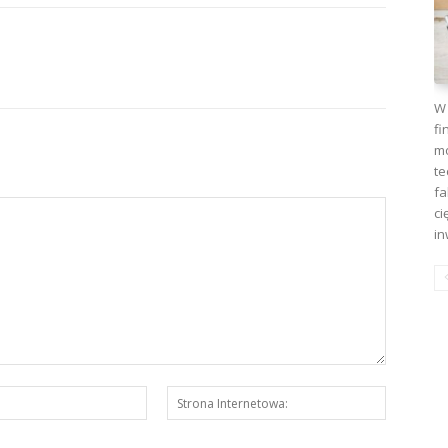
W 
fi
mo
te
fa
ci
in
E-
Strona
mail:*
Interneto