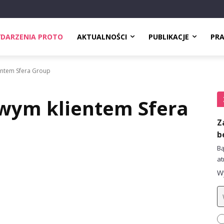
DARZENIA PROTO
AKTUALNOŚCI
PUBLIKACJE
PR
entem Sfera Group
wym klientem Sfera
Z
b
Bą
at
Wy