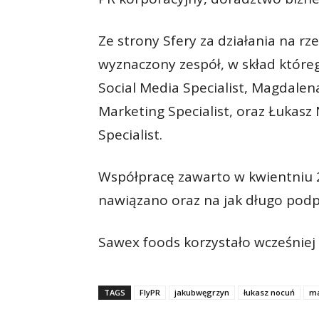
Ze strony Sfery za działania na rz
wyznaczony zespół, w skład które
Social Media Specialist, Magdalen
Marketing Specialist, oraz Łukasz
Specialist.
Współpracę zawarto w kwientniu 20
nawiązano oraz na jak długo pod
Sawex foods korzystało wcześniej z
TAGS
FlyPR
jakubwęgrzyn
łukasz nocuń
ma