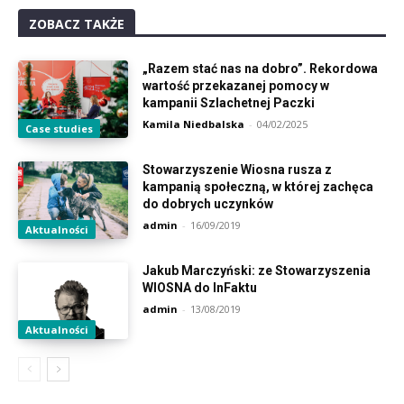
ZOBACZ TAKŻE
„Razem stać nas na dobro”. Rekordowa
wartość przekazanej pomocy w
kampanii Szlachetnej Paczki
Kamila Niedbalska
-
04/02/2025
Case studies
Stowarzyszenie Wiosna rusza z
kampanią społeczną, w której zachęca
do dobrych uczynków
admin
-
16/09/2019
Aktualności
Jakub Marczyński: ze Stowarzyszenia
WIOSNA do InFaktu
admin
-
13/08/2019
Aktualności