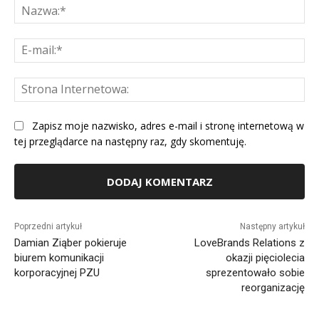
Na
E-
mai
St
Int
Zapisz moje nazwisko, adres e-mail i stronę internetową w
tej przeglądarce na następny raz, gdy skomentuję.
Alternative:
Poprzedni artykuł
Następny artykuł
Damian Ziąber pokieruje
LoveBrands Relations z
biurem komunikacji
okazji pięciolecia
korporacyjnej PZU
sprezentowało sobie
reorganizację