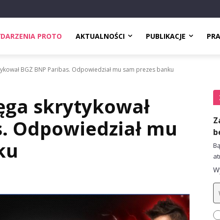
DARZENIA PROTO
AKTUALNOŚCI
PUBLIKACJE
PR
tykował BGŻ BNP Paribas. Odpowiedział mu sam prezes banku
ęga skrytykował
Z
s. Odpowiedział mu
b
ku
Bą
at
Wy