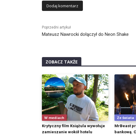
Alternative:
Poprzedni artykuł
Mateusz Nawrocki dołączył do Neon Shake
ZOBACZ TAKŻE
W mediach
Ze świata
Krytyczny film Książula wywołuje
MrBeast pr
zamieszanie wokół hotelu
bankową. 