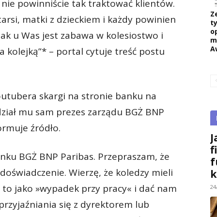
nie powinniście tak traktować klientów.
Z
arsi, matki z dzieckiem i każdy powinien
ty
o
ak u Was jest zabawa w kolesiostwo i
m
A
 kolejką”* – portal cytuje treść postu
utubera skargi na stronie banku na
ział mu sam prezes zarządu BGŻ BNP
ormuje źródło.
J
f
ku BGŻ BNP Paribas. Przepraszam, że
f
doświadczenie. Wierzę, że koledzy mieli
k
 to jako »wypadek przy pracy« i dać nam
24
przyjaźniania się z dyrektorem lub