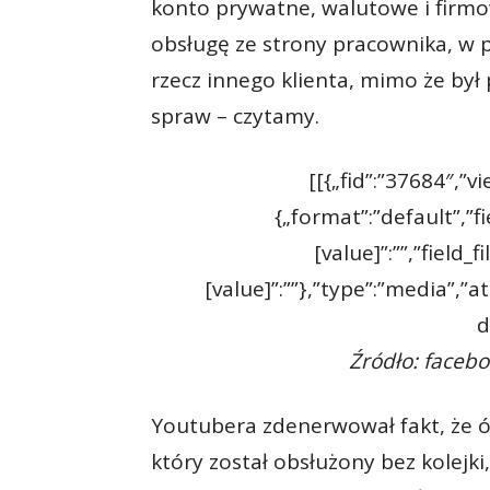
konto prywatne, walutowe i firmo
obsługę ze strony pracownika, w
rzecz innego klienta, mimo że był
spraw – czytamy.
[[{„fid”:”37684″,”v
{„format”:”default”,”f
[value]”:””,”field_
[value]”:””},”type”:”media”,”a
d
Źródło: faceb
Youtubera zdenerwował fakt, że ó
który został obsłużony bez kolej