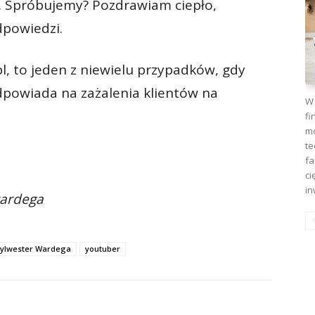
 Spróbujemy? Pozdrawiam ciepło,
dpowiedzi.
l, to jeden z niewielu przypadków, gdy
powiada na zażalenia klientów na
W 
fi
mo
te
fa
ci
in
wardega
ylwester Wardega
youtuber