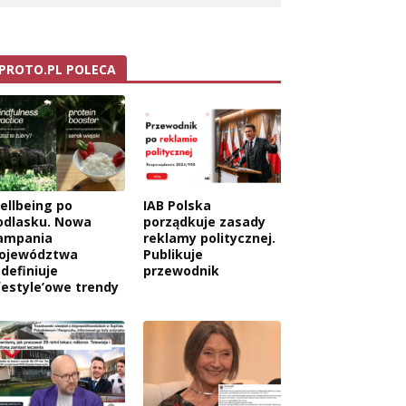
PROTO.PL POLECA
ellbeing po
IAB Polska
odlasku. Nowa
porządkuje zasady
ampania
reklamy politycznej.
ojewództwa
Publikuje
edefiniuje
przewodnik
ifestyle’owe trendy