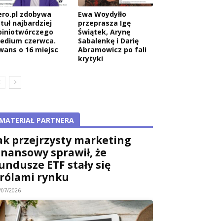
ero.pl zdobywa
Ewa Woydyłło
tuł najbardziej
przeprasza Igę
piniotwórczego
Świątek, Arynę
edium czerwca.
Sabalenkę i Darię
wans o 16 miejsc
Abramowicz po fali
krytyki
MATERIAŁ PARTNERA
ak przejrzysty marketing
inansowy sprawił, że
undusze ETF stały się
rólami rynku
/07/2026