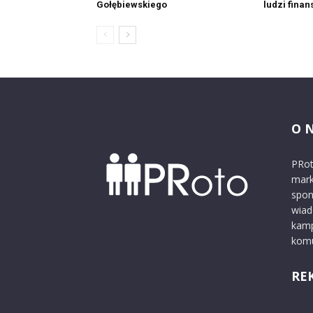
Gołębiewskiego
ludzi fina
O 
PRot
mark
spon
wiad
kamp
komu
RE