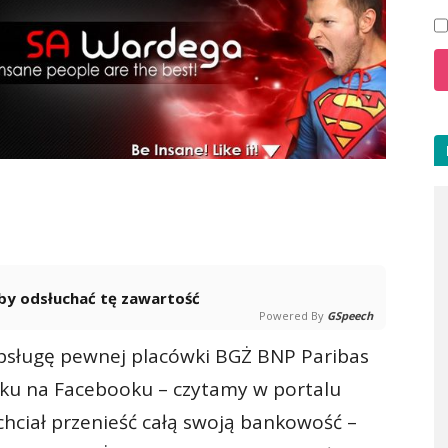
 aby odsłuchać tę zawartość
Powered By
GSpeech
bsługę pewnej placówki BGŻ BNP Paribas
anku na Facebooku – czytamy w portalu
chciał przenieść całą swoją bankowość –