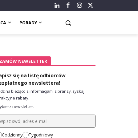
ACA
PORADY
ZAMÓW NEWSLETTER
apisz się na listę odbiorców
ezpłatnego newslettera!
dź na bieżąco z informacjami z branży, zyskaj
rakcyjne rabaty.
bierz newsletter:
Codzienny
Tygodniowy