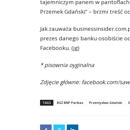
tajemniczym panem w pantoflach.
Przemek Gdański” – brzmi treść o
Jak zauważa businessinsider.com.p
prezes danego banku osobiście od
Facebooku. (jg)
* pisownia oyginalna
Zdjęcie główne: facebook.com/sa
TAGS
BGŻ BNP Paribas
Przemysław Gdański
S