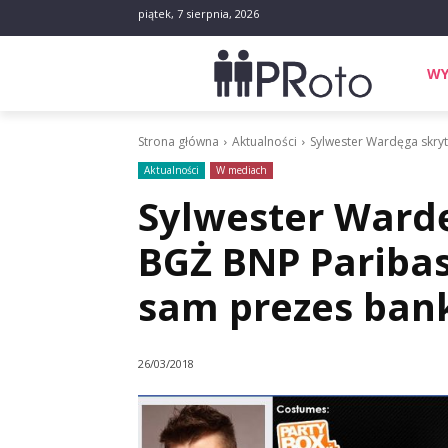
piątek, 7 sierpnia, 2026
WY
Strona główna
Aktualności
Sylwester Wardęga skry
Aktualności
W mediach
Sylwester Ward
BGŻ BNP Pariba
sam prezes ban
26/03/2018