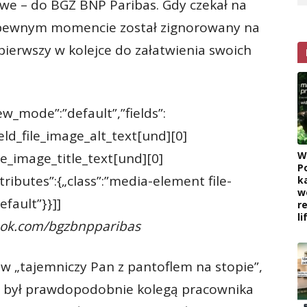
we – do BGŻ BNP Paribas. Gdy czekał na
 pewnym momencie został zignorowany na
 pierwszy w kolejce do załatwienia swoich
iew_mode”:”default”,”fields”:
ield_file_image_alt_text[und][0]
W
file_image_title_text[und][0]
P
ttributes”:{„class”:”media-element file-
k
w
efault”}}]]
r
l
ook.com/bgzbnpparibas
w „tajemniczy Pan z pantoflem na stopie”,
ki, był prawdopodobnie kolegą pracownika