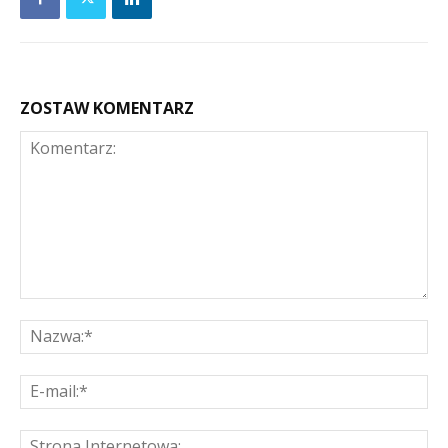
ZOSTAW KOMENTARZ
Komentarz:
Na
E-
mai
St