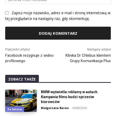
Int
Zapisz moje nazwisko, adres e-mail i stronę internetową w
tej przeglądarce na następny raz, gdy skomentuję.
Alternative:
Poprzedni artykuł
Następny artykuł
Facebook rezygnuje z wideo
Klinika Dr Chlebus klientem
profilowego
Grupy Komunikacja Plus
ZOBACZ TAKŻE
BMW wyświetla reklamy w autach.
Kampania filmu budzi sprzeciw
kierowców
Małgorzata Baran
-
06/08/2026
Ze świata