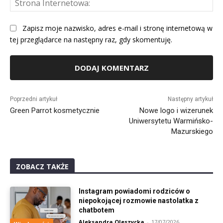
Int
Zapisz moje nazwisko, adres e-mail i stronę internetową w
tej przeglądarce na następny raz, gdy skomentuję.
Alternative:
Poprzedni artykuł
Następny artykuł
Green Parrot kosmetycznie
Nowe logo i wizerunek
Uniwersytetu Warmińsko-
Mazurskiego
ZOBACZ TAKŻE
Instagram powiadomi rodziców o
niepokojącej rozmowie nastolatka z
chatbotem
Aleksandra Oleszycka
-
17/07/2026