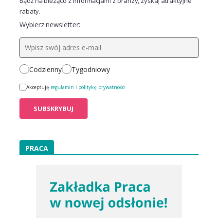
Bądź na bieżąco z informacjami z branży, zyskaj atrakcyjne
rabaty.
Wybierz newsletter:
Codzienny
Tygodniowy
Akceptuję
regulamin
i
politykę prywatności
PRACA