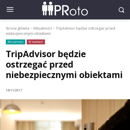
Strona główna
Aktualności
TripAdvisor będzie ostrzegać przed
niebezpiecznymi obiektami
Aktualności
W mediach
TripAdvisor będzie
ostrzegać przed
niebezpiecznymi obiektami
14/11/2017