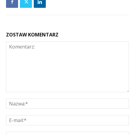
ZOSTAW KOMENTARZ
Komentarz:
Na
E-
mai
St