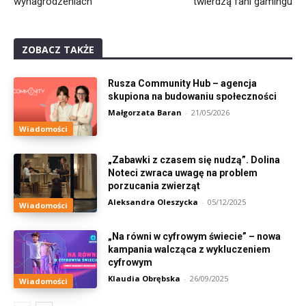
wynagrodzeniach
twierdzą fani gamingu
ZOBACZ TAKŻE
Rusza Community Hub – agencja
skupiona na budowaniu społeczności
Małgorzata Baran
-
21/05/2026
Wiadomości
„Zabawki z czasem się nudzą”. Dolina
Noteci zwraca uwagę na problem
porzucania zwierząt
Aleksandra Oleszycka
-
05/12/2025
Wiadomości
„Na równi w cyfrowym świecie” – nowa
kampania walcząca z wykluczeniem
cyfrowym
Klaudia Obrębska
-
26/09/2025
Wiadomości