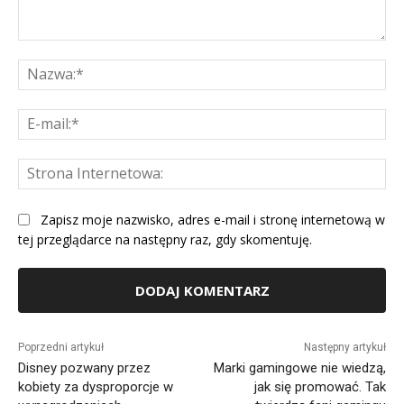
Komentarz:
Na
E-
mai
St
Int
Zapisz moje nazwisko, adres e-mail i stronę internetową w
tej przeglądarce na następny raz, gdy skomentuję.
Alternative:
Poprzedni artykuł
Następny artykuł
Disney pozwany przez
Marki gamingowe nie wiedzą,
kobiety za dysproporcje w
jak się promować. Tak