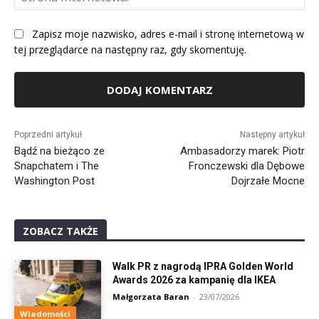
Int
Zapisz moje nazwisko, adres e-mail i stronę internetową w
tej przeglądarce na następny raz, gdy skomentuję.
Alternative:
Poprzedni artykuł
Następny artykuł
Bądź na bieżąco ze
Ambasadorzy marek: Piotr
Snapchatem i The
Fronczewski dla Dębowe
Washington Post
Dojrzałe Mocne
ZOBACZ TAKŻE
Walk PR z nagrodą IPRA Golden World
Awards 2026 za kampanię dla IKEA
Małgorzata Baran
-
23/07/2026
Wiadomości