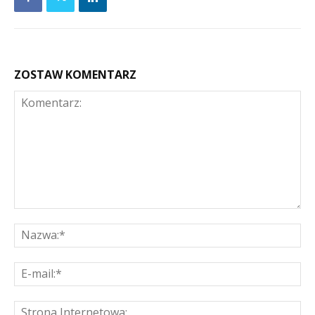
ZOSTAW KOMENTARZ
Komentarz:
Na
E-
mai
St