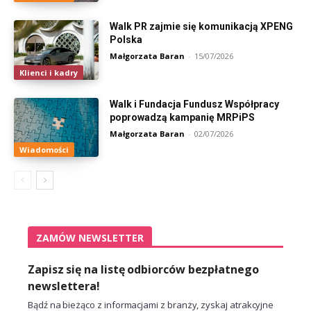
Walk PR zajmie się komunikacją XPENG
Polska
Małgorzata Baran
-
15/07/2026
Klienci i kadry
Walk i Fundacja Fundusz Współpracy
poprowadzą kampanię MRPiPS
Małgorzata Baran
-
02/07/2026
Wiadomości
ZAMÓW NEWSLETTER
Zapisz się na listę odbiorców bezpłatnego
newslettera!
Bądź na bieżąco z informacjami z branży, zyskaj atrakcyjne