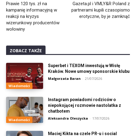
Prawie 120 tys. zł na
Gazeta.pl i VMLY&R Poland z
kampanię informacyjną w
partnerami kupili czasopismo
reakcji na kryzys
erotyczne, by je zamknąć
wizerunkowy producentów
wołowiny
ZOBACZ TAKŻE
Superbet i TEXOM inwestują w Wisłę
Kraków. Nowe umowy sponsorskie klubu
Małgorzata Baran
-
21/07/2026
Wiadomości
Instagram powiadomi rodziców o
niepokojącej rozmowie nastolatka z
chatbotem
Aleksandra Oleszycka
-
17/07/2026
Wiadomości
Maciej Kikta na czele PR-u i social