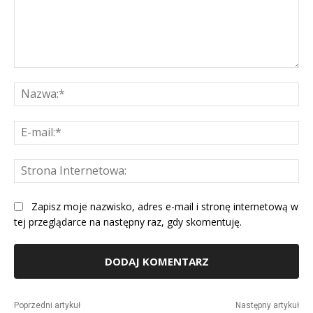
Komentarz:
Na
E-
mai
St
Int
Zapisz moje nazwisko, adres e-mail i stronę internetową w
tej przeglądarce na następny raz, gdy skomentuję.
Alternative:
Poprzedni artykuł
Następny artykuł