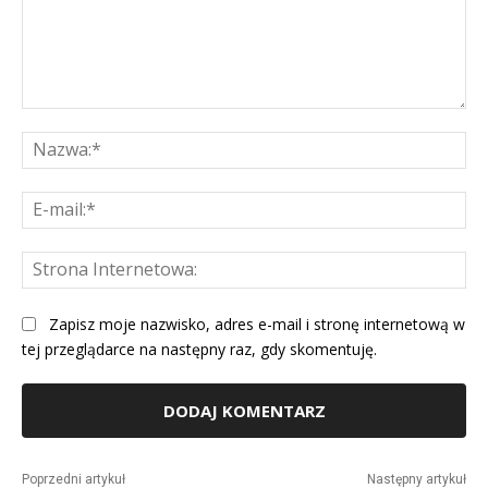
Komentarz:
Na
E-
mai
St
Int
Zapisz moje nazwisko, adres e-mail i stronę internetową w
tej przeglądarce na następny raz, gdy skomentuję.
Alternative:
Poprzedni artykuł
Następny artykuł