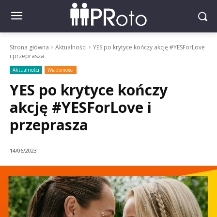
Strona główna
Aktualności
YES po krytyce kończy akcję #YESForLove
i przeprasza
Aktualności
Wiadomości
YES po krytyce kończy
akcję #YESForLove i
przeprasza
14/06/2023