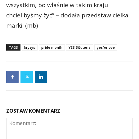
wszystkim, bo właśnie w takim kraju
chcielibyśmy żyć” – dodała przedstawicielka
marki. (mb)
TAGS
kryzys
pride month
YES Biżuteria
yesforlove
ZOSTAW KOMENTARZ