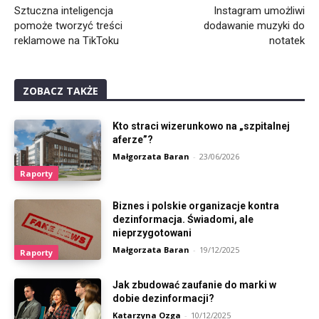
Sztuczna inteligencja
Instagram umożliwi
pomoże tworzyć treści
dodawanie muzyki do
reklamowe na TikToku
notatek
ZOBACZ TAKŻE
Kto straci wizerunkowo na „szpitalnej
aferze”?
Małgorzata Baran
-
23/06/2026
Raporty
Biznes i polskie organizacje kontra
dezinformacja. Świadomi, ale
nieprzygotowani
Małgorzata Baran
-
19/12/2025
Raporty
Jak zbudować zaufanie do marki w
dobie dezinformacji?
Katarzyna Ozga
-
10/12/2025