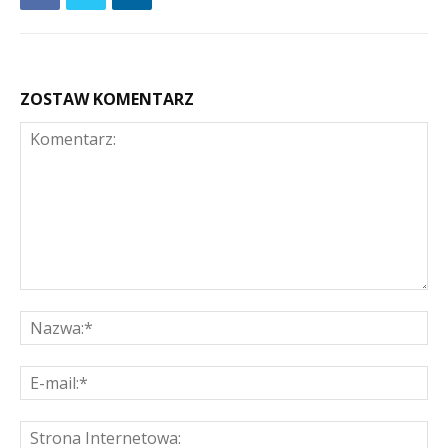
ZOSTAW KOMENTARZ
Komentarz:
Na
E-
mai
St