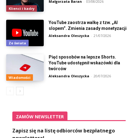
Małgorzata Baran
-
03/08/2026
Klienci i kadry
YouTube zaostrza walkę z tzw. „AI
slopem”. Zmienia zasady monetyzacji
Aleksandra Oleszycka
-
21/07/2026
Ze świata
Pięć sposobów na lepsze Shorts.
YouTube udostępnił wskazówki dla
twórców
Aleksandra Oleszycka
-
20/07/2026
Wiadomości
ZAMÓW NEWSLETTER
Zapisz się na listę odbiorców bezpłatnego
newslettera!