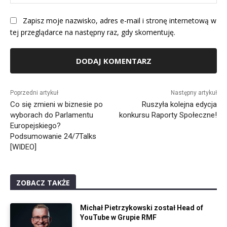
Int
Zapisz moje nazwisko, adres e-mail i stronę internetową w
tej przeglądarce na następny raz, gdy skomentuję.
Alternative:
Poprzedni artykuł
Następny artykuł
Co się zmieni w biznesie po
Ruszyła kolejna edycja
wyborach do Parlamentu
konkursu Raporty Społeczne!
Europejskiego?
Podsumowanie 24/7Talks
[WIDEO]
ZOBACZ TAKŻE
Michał Pietrzykowski został Head of
YouTube w Grupie RMF