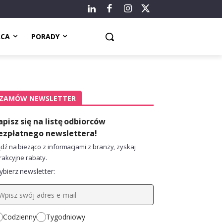
ACA
PORADY
ZAMÓW NEWSLETTER
apisz się na listę odbiorców
ezpłatnego newslettera!
dź na bieżąco z informacjami z branży, zyskaj
rakcyjne rabaty.
bierz newsletter:
Codzienny
Tygodniowy