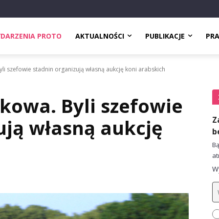
DARZENIA PROTO
AKTUALNOŚCI
PUBLIKACJE
PR
li szefowie stadnin organizują własną aukcję koni arabskich
kowa. Byli szefowie
Z
ują własną aukcję
b
Bą
at
Wy