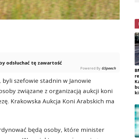
 aby odsłuchać tę zawartość
Powered By
GSpeech
B
r
, byli szefowie stadnin w Janowie
K
b
osoby związane z organizacją aukcji koni
k
ezę. Krakowska Aukcja Koni Arabskich ma
rdynować będą osoby, które minister