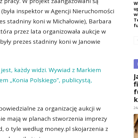
ł z pracy. W projekt zaangażowani są
W
u
(była inspektor w Agencji Nieruchomości
w
T
zes stadniny koni w Michałowie), Barbara
f
 która przez lata organizowała aukcje w
(były prezes stadniny koni w Janowie
i jest, każdy widzi. Wywiad z Markiem
J
m „Konia Polskiego”, publicystą,
f
f
k
powiedzialne za organizację aukcji w
24
 nie mają w planach stworzenia imprezy
d, o tyle według money.pl skojarzenia z