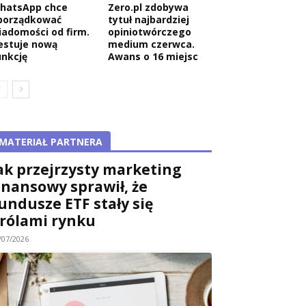
hatsApp chce
Zero.pl zdobywa
porządkować
tytuł najbardziej
iadomości od firm.
opiniotwórczego
estuje nową
medium czerwca.
unkcję
Awans o 16 miejsc
MATERIAŁ PARTNERA
ak przejrzysty marketing
inansowy sprawił, że
undusze ETF stały się
rólami rynku
/07/2026