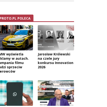
PROTO.PL POLECA
MW wyświetla
Jarosław Królewski
eklamy w autach.
na czele jury
ampania filmu
konkursu Innovation
udzi sprzeciw
2026
ierowców