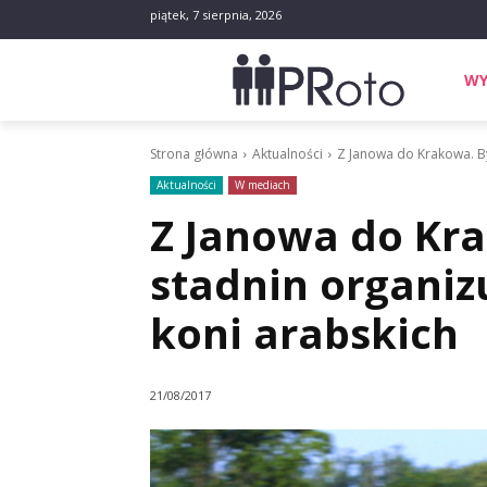
piątek, 7 sierpnia, 2026
WY
Strona główna
Aktualności
Z Janowa do Krakowa. By
Aktualności
W mediach
Z Janowa do Kra
stadnin organiz
koni arabskich
21/08/2017