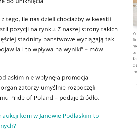
 do uniknięcia.
tego, ile nas dzieli chociażby w kwestii
tii pozycji na rynku. Z naszej strony takich
W 
ęściej stadniny państwowe wyciągają taki
fi
mo
ojawiła i to wpływa na wyniki” – mówi
te
fa
ci
in
Podlaskim nie wpłynęła promocja
 organizatorzy umyślnie rozpoczęli
iu Pride of Poland – podaje źródło.
aukcji koni w Janowie Podlaskim to
jnych?