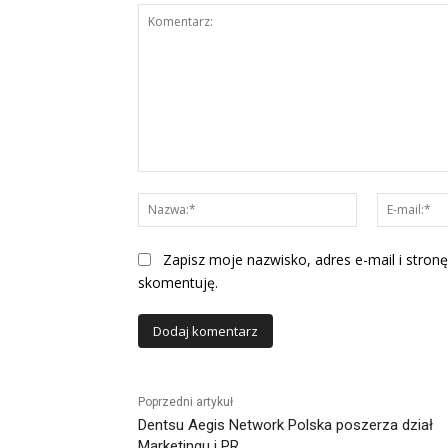
Komentarz:
Nazwa:*
Zapisz moje nazwisko, adres e-mail i stronę
skomentuję.
Alternative:
Poprzedni artykuł
Dentsu Aegis Network Polska poszerza dział
Marketingu i PR