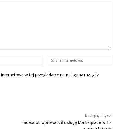
E-
Strona
mail:*
Interneto
 internetową w tej przeglądarce na następny raz, gdy
Następny artykuł
Facebook wprowadził usługę Marketplace w 17
krajach Europy