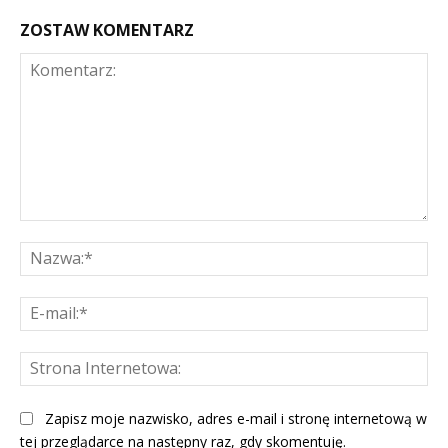
ZOSTAW KOMENTARZ
Komentarz:
Na
E-
mai
St
Int
Zapisz moje nazwisko, adres e-mail i stronę internetową w
tej przeglądarce na następny raz, gdy skomentuję.