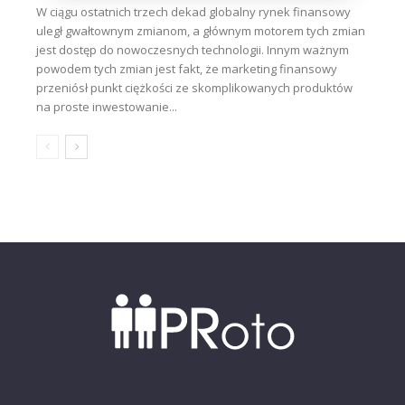
W ciągu ostatnich trzech dekad globalny rynek finansowy
uległ gwałtownym zmianom, a głównym motorem tych zmian
jest dostęp do nowoczesnych technologii. Innym ważnym
powodem tych zmian jest fakt, że marketing finansowy
przeniósł punkt ciężkości ze skomplikowanych produktów
na proste inwestowanie...