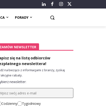
ACA
PORADY
ZAMÓW NEWSLETTER
apisz się na listę odbiorców
ezpłatnego newslettera!
dź na bieżąco z informacjami z branży, zyskaj
rakcyjne rabaty.
bierz newsletter:
Codzienny
Tygodniowy