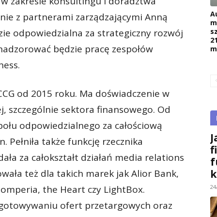
ę w zakresie konsultingu i doradztwa
A
nie z partnerami zarządzającymi Anną
m
s
zie odpowiedzialna za strategiczny rozwój
2
ń nadzorować będzie pracę zespołów
m
ness.
 CCG od 2015 roku. Ma doświadczenie w
j, szczególnie sektora finansowego. Od
połu odpowiedzialnego za całościową
J
 Pełniła także funkcję rzecznika
f
a za całokształt działań media relations
f
k
wała też dla takich marek jak Alior Bank,
24
mperia, the Heart czy LightBox.
ygotowywaniu ofert przetargowych oraz