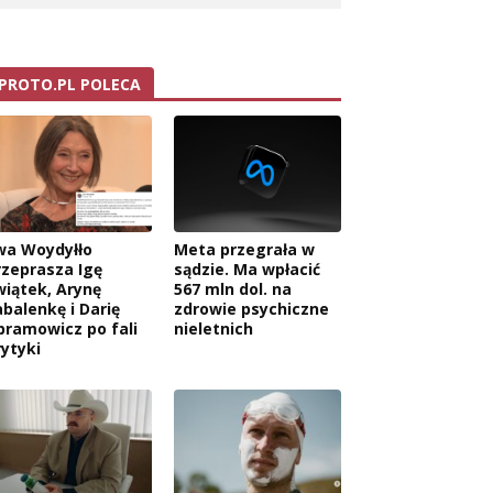
PROTO.PL POLECA
wa Woydyłło
Meta przegrała w
rzeprasza Igę
sądzie. Ma wpłacić
wiątek, Arynę
567 mln dol. na
abalenkę i Darię
zdrowie psychiczne
bramowicz po fali
nieletnich
rytyki