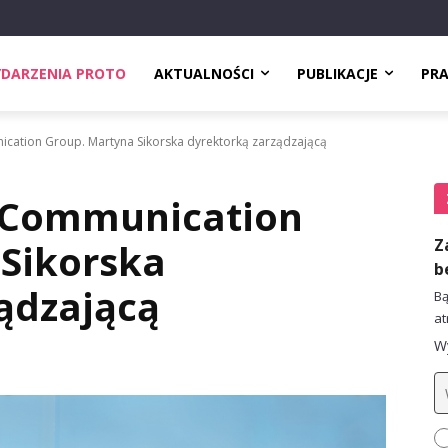
DARZENIA PROTO
AKTUALNOŚCI
PUBLIKACJE
PR
cation Group. Martyna Sikorska dyrektorką zarządzającą
 Communication
Z
 Sikorska
b
ądzającą
Bą
at
Wy