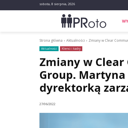
sobota, 8 sierpnia, 2026
WY
Strona główna
Aktualności
Zmiany w Clear Communi
Aktualności
Klienci i kadry
Zmiany w Clear
Group. Martyna
dyrektorką zarz
27/06/2022