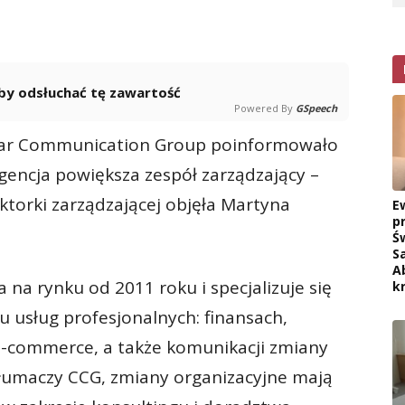
 aby odsłuchać tę zawartość
Powered By
GSpeech
lear Communication Group poinformowało
gencja powiększa zespół zarządzający –
torki zarządzającej objęła Martyna
E
p
Ś
S
A
na rynku od 2011 roku i specjalizuje się
k
u usług profesjonalnych: finansach,
 e-commerce, a także komunikacji zmiany
 tłumaczy CCG, zmiany organizacyjne mają