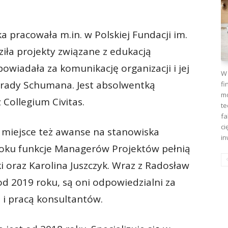
 pracowała m.in. w Polskiej Fundacji im.
ła projekty związane z edukacją
owiadała za komunikację organizacji i jej
W 
arady Schumana. Jest absolwentką
fi
mo
Collegium Civitas.
te
fa
ci
y miejsce też awanse na stanowiska
in
roku funkcje Managerów Projektów pełnią
 oraz Karolina Juszczyk. Wraz z Radosław
od 2019 roku, są oni odpowiedzialni za
 i pracą konsultantów.