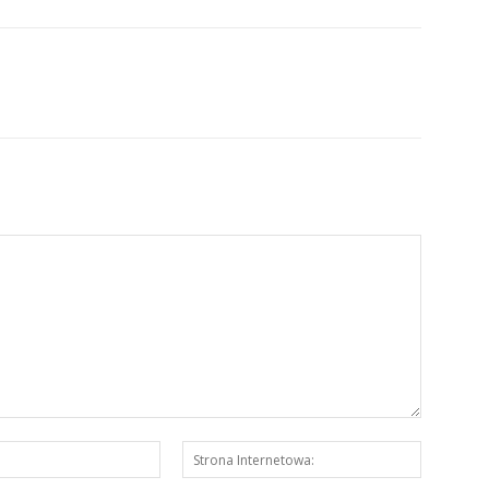
E-
Strona
mail:*
Interneto