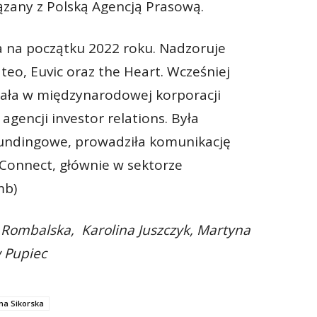
iązany z Polską Agencją Prasową.
a na początku 2022 roku. Nadzoruje
teo, Euvic oraz the Heart. Wcześniej
ła w międzynarodowej korporacji
agencji investor relations. Była
undingowe, prowadziła komunikację
onnect, głównie w sektorze
mb)
a Rombalska, Karolina Juszczyk, Martyna
w Pupiec
na Sikorska