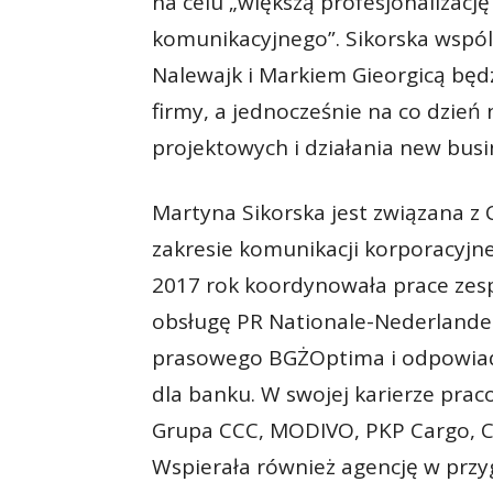
na celu „większą profesjonalizacj
komunikacyjnego”. Sikorska wspól
Nalewajk i Markiem Gieorgicą będ
firmy, a jednocześnie na co dzie
projektowych i działania new busi
Martyna Sikorska jest związana z
zakresie komunikacji korporacyjne
2017 rok koordynowała prace zes
obsługę PR Nationale-Nederlanden.
prasowego BGŻOptima i odpowiadał
dla banku. W swojej karierze praco
Grupa CCC, MODIVO, PKP Cargo, Co
Wspierała również agencję w prz