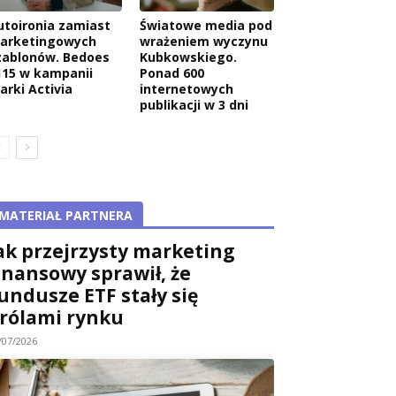
utoironia zamiast
Światowe media pod
arketingowych
wrażeniem wyczynu
zablonów. Bedoes
Kubkowskiego.
115 w kampanii
Ponad 600
arki Activia
internetowych
publikacji w 3 dni
MATERIAŁ PARTNERA
ak przejrzysty marketing
inansowy sprawił, że
undusze ETF stały się
rólami rynku
/07/2026