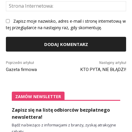
St
Int
Zapisz moje nazwisko, adres e-mail i stronę internetową w
tej przeglądarce na następny raz, gdy skomentuję.
Alternative:
Poprzedni artykuł
Następny artykuł
Gazeta firmowa
KTO PYTA, NIE BŁĄDZI!
ZAMÓW NEWSLETTER
Zapisz się na listę odbiorców bezpłatnego
newslettera!
Bądź na bieżąco z informacjami z branży, zyskaj atrakcyjne
rabaty.