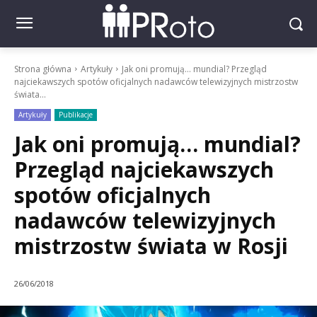
Strona główna
Artykuły
Jak oni promują… mundial? Przegląd
najciekawszych spotów oficjalnych nadawców telewizyjnych mistrzostw
świata...
Artykuły
Publikacje
Jak oni promują… mundial?
Przegląd najciekawszych
spotów oficjalnych
nadawców telewizyjnych
mistrzostw świata w Rosji
26/06/2018