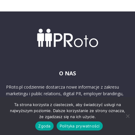
O NAS
PRoto.pl codziennie dostarcza nowe informacje z zakresu
marketingu i public relations, digital PR, employer brandingu,
sponsoringu, CSR oraz ESG. Publikujemy najważniejsze
Ta strona korzysta z ciasteczek, aby świadczyć usługi na
wiadomości, przekrojowe artykuły, przykłady najciekawszych
najwyższym poziomie. Dalsze korzystanie ze strony oznacza,
kampanii, wywiady oraz badania, wspierając rozwój branży
że zgadzasz się na ich użycie.
komunikacji marketingowej od 2004 roku.
Zgoda
Polityka prywatności