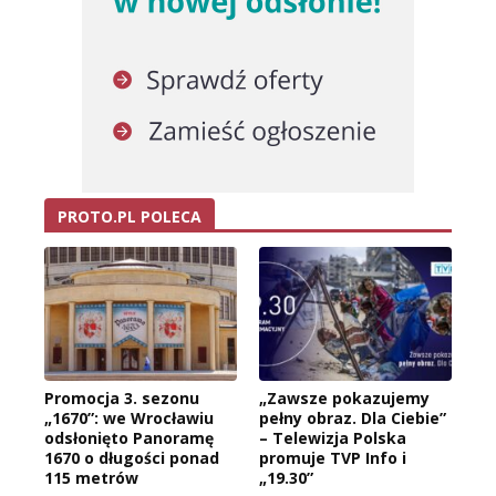
PROTO.PL POLECA
Promocja 3. sezonu
„Zawsze pokazujemy
„1670”: we Wrocławiu
pełny obraz. Dla Ciebie”
odsłonięto Panoramę
– Telewizja Polska
1670 o długości ponad
promuje TVP Info i
115 metrów
„19.30”