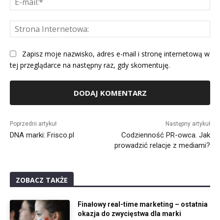
mai
St
Int
Zapisz moje nazwisko, adres e-mail i stronę internetową w
tej przeglądarce na następny raz, gdy skomentuję.
Alternative:
Poprzedni artykuł
Następny artykuł
DNA marki: Frisco.pl
Codzienność PR-owca. Jak
prowadzić relacje z mediami?
ZOBACZ TAKŻE
Finałowy real-time marketing – ostatnia
okazja do zwycięstwa dla marki