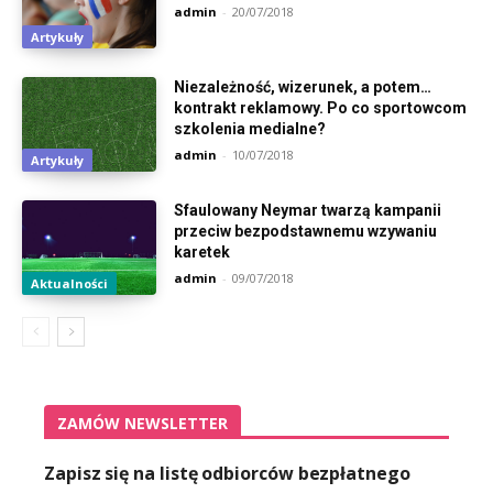
admin
-
20/07/2018
Artykuły
Niezależność, wizerunek, a potem…
kontrakt reklamowy. Po co sportowcom
szkolenia medialne?
admin
-
10/07/2018
Artykuły
Sfaulowany Neymar twarzą kampanii
przeciw bezpodstawnemu wzywaniu
karetek
admin
-
09/07/2018
Aktualności
ZAMÓW NEWSLETTER
Zapisz się na listę odbiorców bezpłatnego