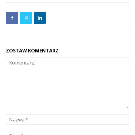
ZOSTAW KOMENTARZ
Komentarz:
Na
E-