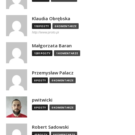
Klaudia Obrębska
118 POSTY
0 KOMENTARZE
http://www.proto.pl
Małgorzata Baran
1281 POSTY
1 KOMENTARZE
Przemysław Palacz
0 POSTY
0 KOMENTARZE
pwitwicki
0 POSTY
0 KOMENTARZE
Robert Sadowski
43 POSTY
0 KOMENTARZE