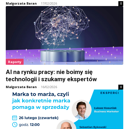
Małgorzata Baran
-
17/02/2026
0
Raporty
AI na rynku pracy: nie boimy się
technologii i szukamy ekspertów
Małgorzata Baran
-
16/02/2026
0