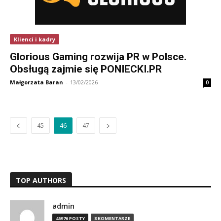
Klienci i kadry
Glorious Gaming rozwija PR w Polsce.
Obsługą zajmie się PONIECKI.PR
Małgorzata Baran
-
13/02/2026
0
45
46
47
TOP AUTHORS
admin
45976 POSTY
8 KOMENTARZE