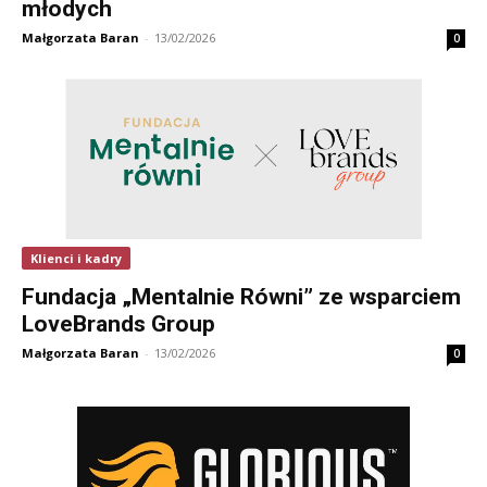
młodych
Małgorzata Baran
-
13/02/2026
0
Klienci i kadry
Fundacja „Mentalnie Równi” ze wsparciem
LoveBrands Group
Małgorzata Baran
-
13/02/2026
0