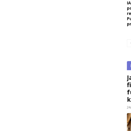
I
p
r
P
p
J
f
f
k
24