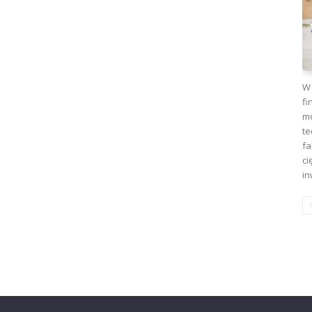
W 
fi
mo
te
fa
ci
in