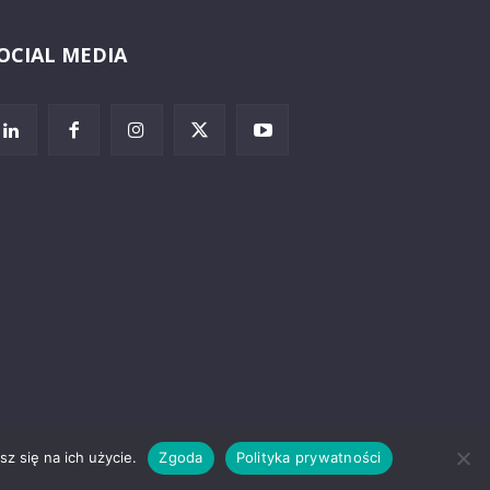
OCIAL MEDIA
Wybierz i
posłuchaj
z się na ich użycie.
Zgoda
Polityka prywatności
rzeżenia prawne