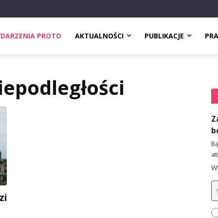
DARZENIA PROTO
AKTUALNOŚCI
PUBLIKACJE
PR
niepodległości
Z
b
Bą
at
Wy
zi