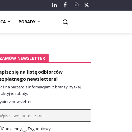
ACA
PORADY
ZAMÓW NEWSLETTER
apisz się na listę odbiorców
ezpłatnego newslettera!
dź na bieżąco z informacjami z branży, zyskaj
rakcyjne rabaty.
bierz newsletter:
Codzienny
Tygodniowy