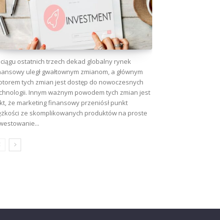
ciągu ostatnich trzech dekad globalny rynek
nansowy uległ gwałtownym zmianom, a głównym
torem tych zmian jest dostęp do nowoczesnych
chnologii. Innym ważnym powodem tych zmian jest
kt, że marketing finansowy przeniósł punkt
ężkości ze skomplikowanych produktów na proste
westowanie...