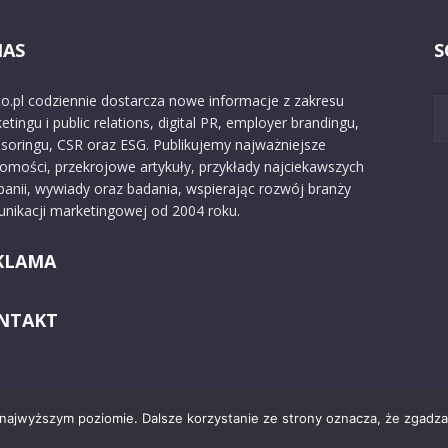
NAS
S
o.pl codziennie dostarcza nowe informacje z zakresu
etingu i public relations, digital PR, employer brandingu,
soringu, CSR oraz ESG. Publikujemy najważniejsze
omości, przekrojowe artykuły, przykłady najciekawszych
anii, wywiady oraz badania, wspierając rozwój branży
nikacji marketingowej od 2004 roku.
KLAMA
NTAKT
 najwyższym poziomie. Dalsze korzystanie ze strony oznacza, że zgadzas
Kontakt
O nas
Reklama
Zast