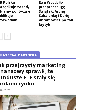
AB Polska
Ewa Woydyłło
orządkuje zasady
przeprasza Igę
eklamy politycznej.
Świątek, Arynę
ublikuje
Sabalenkę i Darię
rzewodnik
Abramowicz po fali
krytyki
MATERIAŁ PARTNERA
ak przejrzysty marketing
inansowy sprawił, że
undusze ETF stały się
rólami rynku
/07/2026