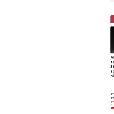
M
s
5
z
n