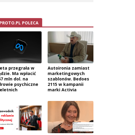
PROTO.PL POLECA
eta przegrała w
Autoironia zamiast
ądzie. Ma wpłacić
marketingowych
67 mln dol. na
szablonów. Bedoes
drowie psychiczne
2115 w kampanii
ieletnich
marki Activia