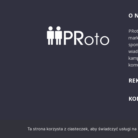
O 
PRot
mark
spon
wiad
kamp
komu
RE
KO
Ta strona korzysta z ciasteczek, aby świadczyć usługi na
© 2024 PRoto.pl