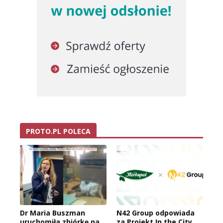
PROTO.PL POLECA
Dr Maria Buszman
N42 Group odpowiada
uruchomiła zbiórkę na
za Projekt In the City