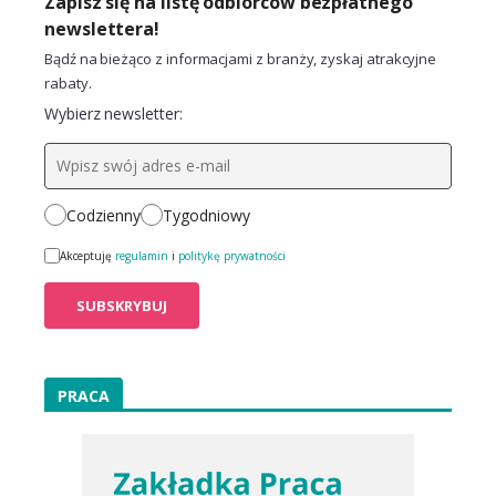
Zapisz się na listę odbiorców bezpłatnego
newslettera!
Bądź na bieżąco z informacjami z branży, zyskaj atrakcyjne
rabaty.
Wybierz newsletter:
Codzienny
Tygodniowy
Akceptuję
regulamin
i
politykę prywatności
PRACA