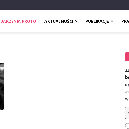
DARZENIA PROTO
AKTUALNOŚCI
PUBLIKACJE
PR
Z
b
Bą
at
Wy