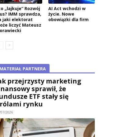
to „lajkuje” Rozwój
AI Act wchodzi w
lus? IMM sprawdza,
życie. Nowe
a jaki elektorat
obowiązki dla firm
oże liczyć Mateusz
orawiecki
MATERIAŁ PARTNERA
ak przejrzysty marketing
inansowy sprawił, że
undusze ETF stały się
rólami rynku
/07/2026