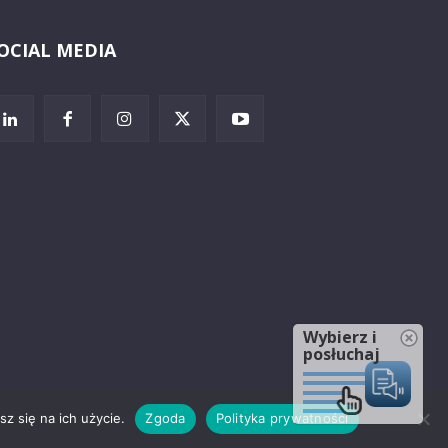
OCIAL MEDIA
Wybierz i
posłuchaj
z się na ich użycie.
Zgoda
Polityka prywatności
rzeżenia prawne