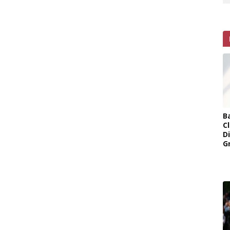
B
Cl
D
G