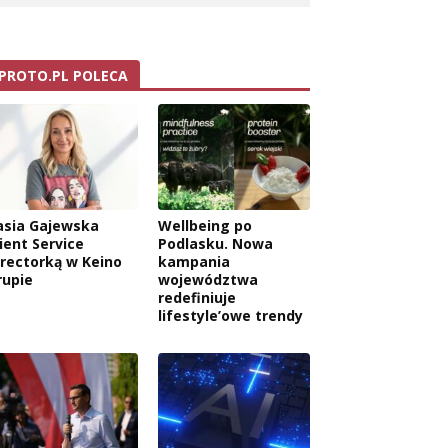
PROTO.PL POLECA
asia Gajewska
Wellbeing po
ient Service
Podlasku. Nowa
irectorką w Keino
kampania
rupie
województwa
redefiniuje
lifestyle’owe trendy