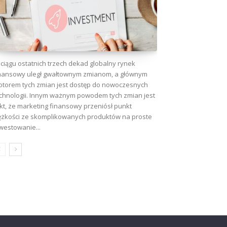
ciągu ostatnich trzech dekad globalny rynek
nansowy uległ gwałtownym zmianom, a głównym
torem tych zmian jest dostęp do nowoczesnych
chnologii. Innym ważnym powodem tych zmian jest
kt, że marketing finansowy przeniósł punkt
ężkości ze skomplikowanych produktów na proste
westowanie...