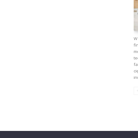
W 
fi
mo
te
fa
ci
in