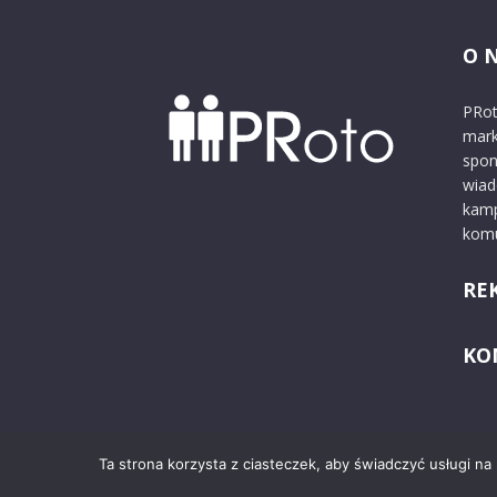
O 
PRot
mark
spon
wiad
kamp
komu
RE
KO
Ta strona korzysta z ciasteczek, aby świadczyć usługi na
© 2024 PRoto.pl