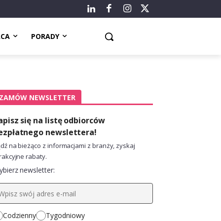
ACA
PORADY
ZAMÓW NEWSLETTER
apisz się na listę odbiorców
ezpłatnego newslettera!
dź na bieżąco z informacjami z branży, zyskaj
rakcyjne rabaty.
bierz newsletter:
Codzienny
Tygodniowy