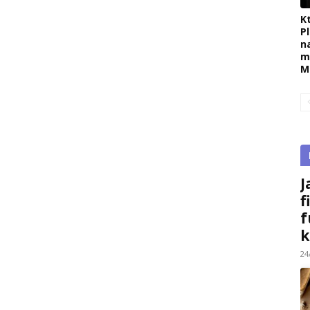
K
P
n
m
M
J
f
f
k
24