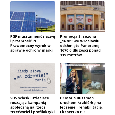
PGF musi zmienić nazwę
Promocja 3. sezonu
i przeprosić PGE.
„1670”: we Wrocławiu
Prawomocny wyrok w
odsłonięto Panoramę
sprawie ochrony marki
1670 o długości ponad
115 metrów
SOS Wioski Dziecięce
Dr Maria Buszman
ruszają z kampanią
uruchomiła zbiórkę na
społeczną na rzecz
leczenie i rehabilitację.
trzeźwości i profilaktyki
Ekspertka PR