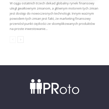
W ciągu ostatnich trzech dekad globalny rynek finansowy
uległ gwałtownym zmianom, a głównym motorem tych zmian
jest dostęp do nowoczesnych technologii. Innym ważnym
powodem tych zmian jest fakt, że marketing finansowy
przeniósł punkt ciężkości ze skomplikowanych produktów
na proste inwestowanie...