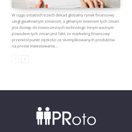
W ciągu ostatnich trzech dekad globalny rynek finansowy
uległ gwałtownym zmianom, a głównym motorem tych zmian
jest dostęp do nowoczesnych technologii. Innym ważnym
powodem tych zmian jest fakt, że marketing finansowy
przeniósł punkt ciężkości ze skomplikowanych produktów
na proste inwestowanie...