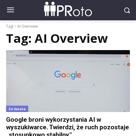
Tagi
AI Overview
Tag:
AI Overview
Ze świata
Google broni wykorzystania AI w
wyszukiwarce. Twierdzi, że ruch pozostaje
„stosunkowo stabilny”