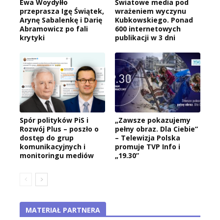
Ewa Woydyłło
Światowe media pod
przeprasza Igę Świątek,
wrażeniem wyczynu
Arynę Sabalenkę i Darię
Kubkowskiego. Ponad
Abramowicz po fali
600 internetowych
krytyki
publikacji w 3 dni
Spór polityków PiS i
„Zawsze pokazujemy
Rozwój Plus – poszło o
pełny obraz. Dla Ciebie”
dostęp do grup
– Telewizja Polska
komunikacyjnych i
promuje TVP Info i
monitoringu mediów
„19.30”
MATERIAŁ PARTNERA