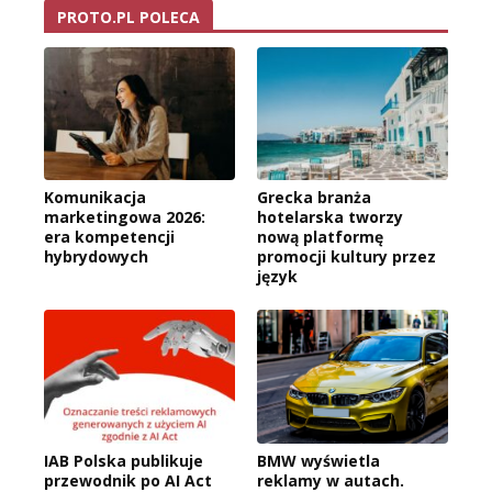
PROTO.PL POLECA
Komunikacja
Grecka branża
marketingowa 2026:
hotelarska tworzy
era kompetencji
nową platformę
hybrydowych
promocji kultury przez
język
IAB Polska publikuje
BMW wyświetla
przewodnik po AI Act
reklamy w autach.