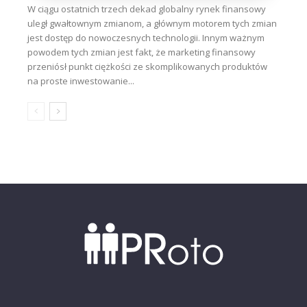
W ciągu ostatnich trzech dekad globalny rynek finansowy
uległ gwałtownym zmianom, a głównym motorem tych zmian
jest dostęp do nowoczesnych technologii. Innym ważnym
powodem tych zmian jest fakt, że marketing finansowy
przeniósł punkt ciężkości ze skomplikowanych produktów
na proste inwestowanie...