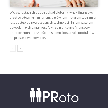
W ciągu ostatnich trzech dekad globalny rynek finansowy
uległ gwałtownym zmianom, a głównym motorem tych zmian
jest dostęp do nowoczesnych technologii. Innym ważnym
powodem tych zmian jest fakt, że marketing finansowy
przeniósł punkt ciężkości ze skomplikowanych produktów
na proste inwestowanie...