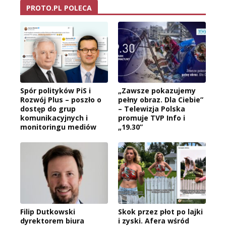
PROTO.PL POLECA
Spór polityków PiS i
„Zawsze pokazujemy
Rozwój Plus – poszło o
pełny obraz. Dla Ciebie”
dostęp do grup
– Telewizja Polska
komunikacyjnych i
promuje TVP Info i
monitoringu mediów
„19.30”
Filip Dutkowski
Skok przez płot po lajki
dyrektorem biura
i zyski. Afera wśród