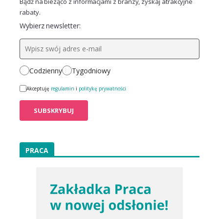
Bądź na bieżąco z informacjami z branży, zyskaj atrakcyjne
rabaty.
Wybierz newsletter:
Codzienny
Tygodniowy
Akceptuję
regulamin
i
politykę prywatności
PRACA