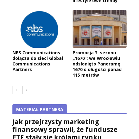
lifestyle’owe trendy
NBS Communications
Promocja 3. sezonu
dołącza do sieci Global
„1670”: we Wrocławiu
Communications
odsłonięto Panoramę
Partners
1670 o długości ponad
115 metrów
MATERIAŁ PARTNERA
Jak przejrzysty marketing
finansowy sprawił, że fundusze
ETF stały się królami rynku