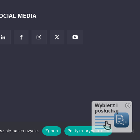
OCIAL MEDIA
Wybierz i
posłuchaj
z się na ich użycie.
Zgoda
Polityka prywatności
rzeżenia prawne