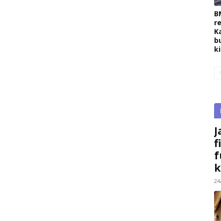
B
r
K
b
k
J
f
f
k
24