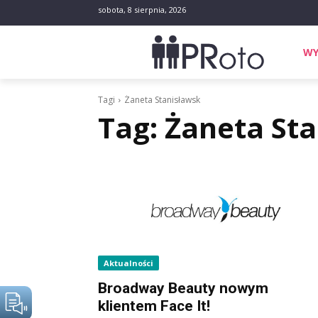
sobota, 8 sierpnia, 2026
WY
Tagi
Żaneta Stanisławsk
Tag:
Żaneta St
Aktualności
Broadway Beauty nowym
klientem Face It!