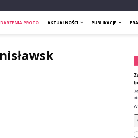
DARZENIA PROTO
AKTUALNOŚCI
PUBLIKACJE
PR
anisławsk
Z
b
Bą
at
Wy