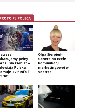
PROTO.PL POLECA
Zawsze
Olga Sierpień-
okazujemy pełny
Gonera na czele
raz. Dla Ciebie” –
komunikacji
elewizja Polska
marketingowej w
romuje TVP Info i
Vectrze
9.30”