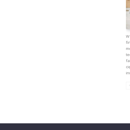
W 
fi
mo
te
fa
ci
in