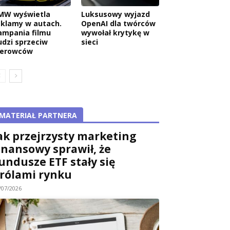
MW wyświetla
Luksusowy wyjazd
eklamy w autach.
OpenAI dla twórców
ampania filmu
wywołał krytykę w
udzi sprzeciw
sieci
ierowców
MATERIAŁ PARTNERA
ak przejrzysty marketing
inansowy sprawił, że
undusze ETF stały się
rólami rynku
/07/2026