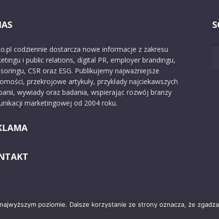
NAS
S
o.pl codziennie dostarcza nowe informacje z zakresu
etingu i public relations, digital PR, employer brandingu,
soringu, CSR oraz ESG. Publikujemy najważniejsze
omości, przekrojowe artykuły, przykłady najciekawszych
anii, wywiady oraz badania, wspierając rozwój branży
nikacji marketingowej od 2004 roku.
KLAMA
NTAKT
 najwyższym poziomie. Dalsze korzystanie ze strony oznacza, że zgadzas
Kontakt
O nas
Reklama
Zast