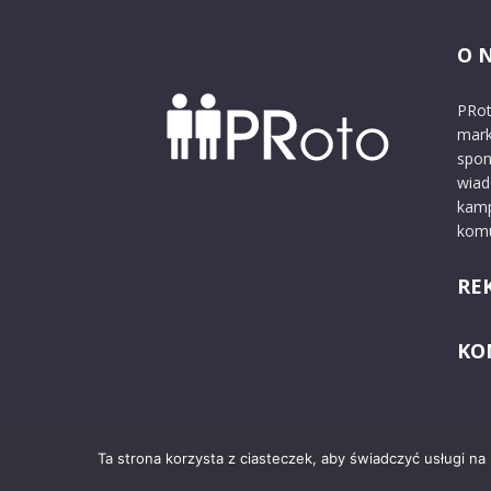
O 
PRot
mark
spon
wiad
kamp
komu
RE
KO
Ta strona korzysta z ciasteczek, aby świadczyć usługi na
© 2024 PRoto.pl