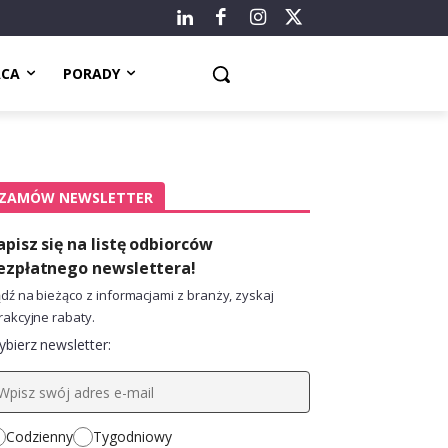
ACA
PORADY
ZAMÓW NEWSLETTER
apisz się na listę odbiorców
ezpłatnego newslettera!
dź na bieżąco z informacjami z branży, zyskaj
rakcyjne rabaty.
bierz newsletter:
Codzienny
Tygodniowy