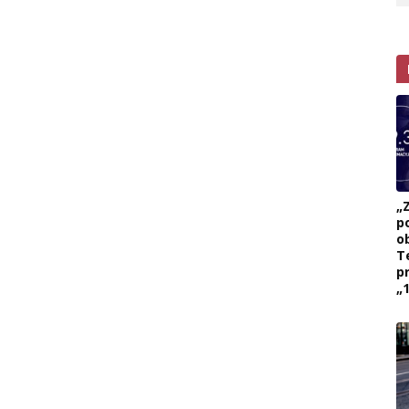
„
p
ob
T
p
„1