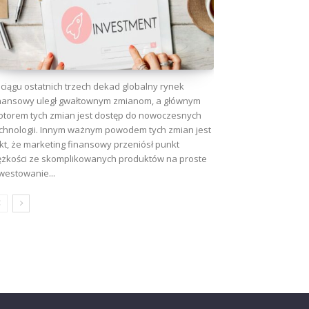
ciągu ostatnich trzech dekad globalny rynek
nansowy uległ gwałtownym zmianom, a głównym
torem tych zmian jest dostęp do nowoczesnych
chnologii. Innym ważnym powodem tych zmian jest
kt, że marketing finansowy przeniósł punkt
ężkości ze skomplikowanych produktów na proste
westowanie...