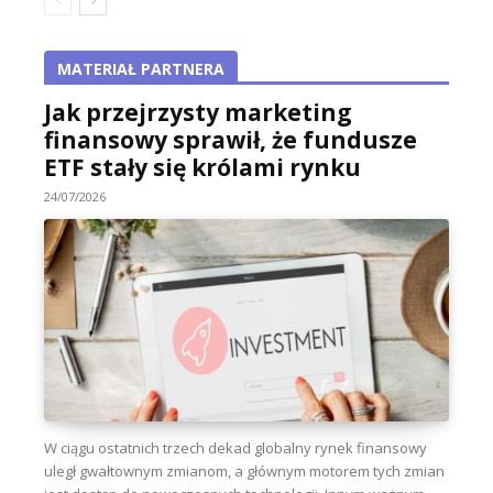
MATERIAŁ PARTNERA
Jak przejrzysty marketing
finansowy sprawił, że fundusze
ETF stały się królami rynku
24/07/2026
W ciągu ostatnich trzech dekad globalny rynek finansowy
uległ gwałtownym zmianom, a głównym motorem tych zmian