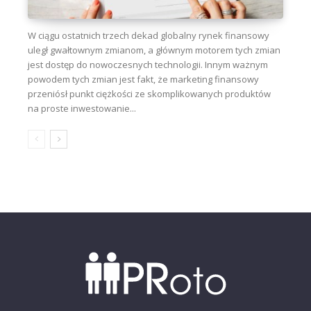
W ciągu ostatnich trzech dekad globalny rynek finansowy
uległ gwałtownym zmianom, a głównym motorem tych zmian
jest dostęp do nowoczesnych technologii. Innym ważnym
powodem tych zmian jest fakt, że marketing finansowy
przeniósł punkt ciężkości ze skomplikowanych produktów
na proste inwestowanie...