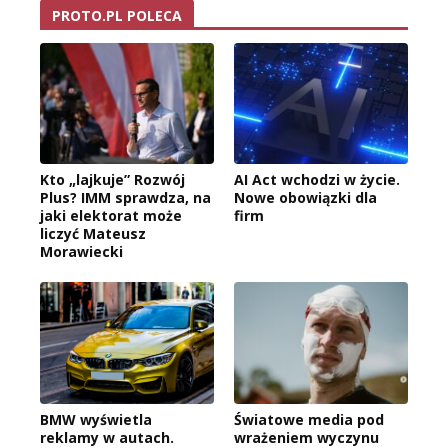
PROTO.PL POLECA
Kto „lajkuje” Rozwój
AI Act wchodzi w życie.
Plus? IMM sprawdza, na
Nowe obowiązki dla
jaki elektorat może
firm
liczyć Mateusz
Morawiecki
BMW wyświetla
Światowe media pod
reklamy w autach.
wrażeniem wyczynu