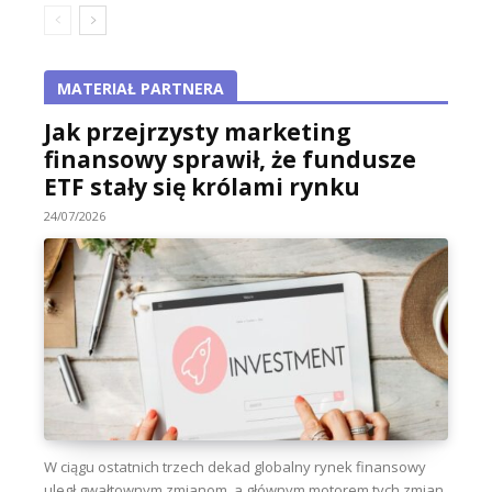
MATERIAŁ PARTNERA
Jak przejrzysty marketing
finansowy sprawił, że fundusze
ETF stały się królami rynku
24/07/2026
W ciągu ostatnich trzech dekad globalny rynek finansowy
uległ gwałtownym zmianom, a głównym motorem tych zmian