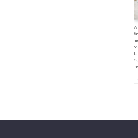
W 
fi
mo
te
fa
ci
in