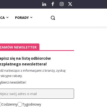
ACA
PORADY
ZAMÓW NEWSLETTER
apisz się na listę odbiorców
ezpłatnego newslettera!
dź na bieżąco z informacjami z branży, zyskaj
rakcyjne rabaty.
bierz newsletter:
Codzienny
Tygodniowy