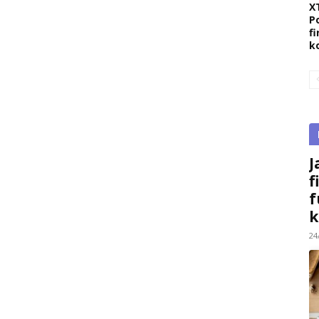
X
P
fi
k
J
f
f
k
24