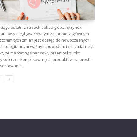
ciągu ostatnich trzech dekad globalny rynek
nansowy uległ gwałtownym zmianom, a głównym
torem tych zmian jest dostęp do nowoczesnych
chnologii. Innym ważnym powodem tych zmian jest
kt, że marketing finansowy przeniósł punkt
ężkości ze skomplikowanych produktów na proste
westowanie...