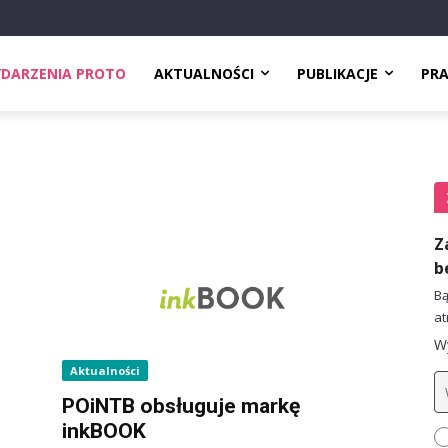
DARZENIA PROTO
AKTUALNOŚCI
PUBLIKACJE
PR
Z
b
Bą
at
Wy
Aktualności
s
POiNTB obsługuje markę
inkBOOK