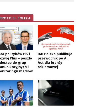
PROTO.PL POLECA
ór polityków PiS i
IAB Polska publikuje
ozwój Plus – poszło
przewodnik po AI
 dostęp do grup
Act dla branży
omunikacyjnych i
reklamowej
onitoringu mediów