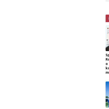
Sp
R
o
k
m