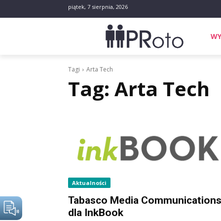
piątek, 7 sierpnia, 2026
WY
Tagi
Arta Tech
Tag:
Arta Tech
Aktualności
Tabasco Media Communication
dla InkBook