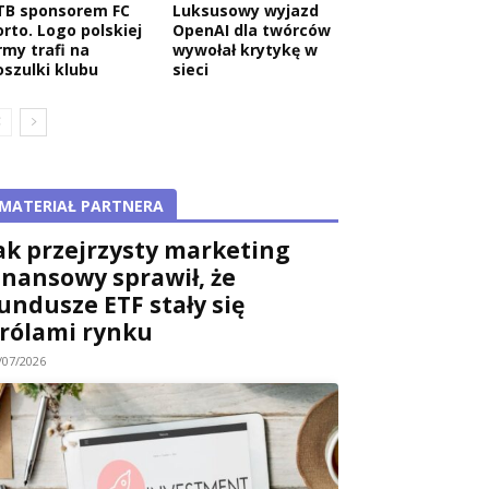
TB sponsorem FC
Luksusowy wyjazd
orto. Logo polskiej
OpenAI dla twórców
rmy trafi na
wywołał krytykę w
oszulki klubu
sieci
MATERIAŁ PARTNERA
ak przejrzysty marketing
inansowy sprawił, że
undusze ETF stały się
rólami rynku
/07/2026