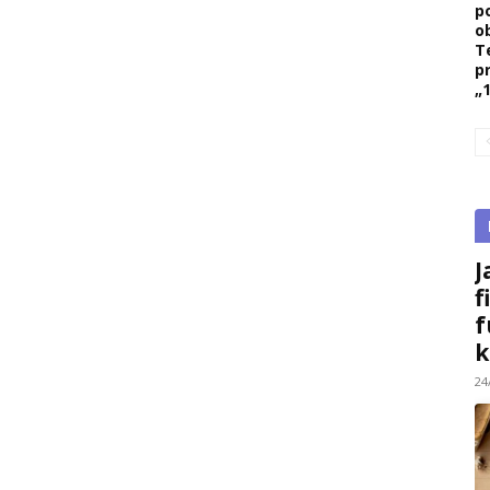
p
ob
T
p
„1
J
f
f
k
24