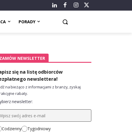
ACA
PORADY
ZAMÓW NEWSLETTER
apisz się na listę odbiorców
ezpłatnego newslettera!
dź na bieżąco z informacjami z branży, zyskaj
rakcyjne rabaty.
bierz newsletter:
Codzienny
Tygodniowy