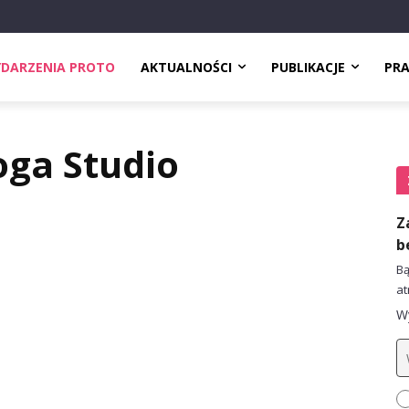
DARZENIA PROTO
AKTUALNOŚCI
PUBLIKACJE
PR
oga Studio
Z
b
Bą
at
Wy