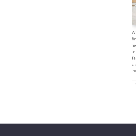
W 
fi
mo
te
fa
ci
in