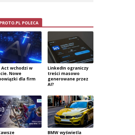
PROTO.PL POLECA
I Act wchodzi w
LinkedIn ograniczy
ycie. Nowe
treści masowo
bowiązki dla firm
generowane przez
AI?
Zawsze
BMW wyświetla