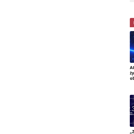
A
ż
o
„