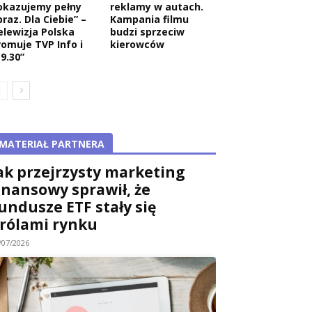
okazujemy pełny
reklamy w autach.
raz. Dla Ciebie” –
Kampania filmu
elewizja Polska
budzi sprzeciw
romuje TVP Info i
kierowców
9.30”
MATERIAŁ PARTNERA
ak przejrzysty marketing
inansowy sprawił, że
undusze ETF stały się
rólami rynku
/07/2026