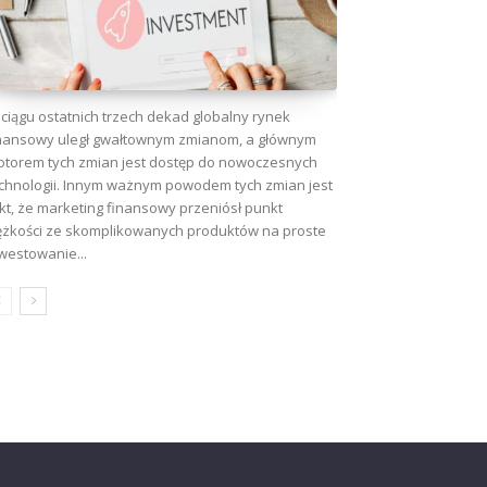
ciągu ostatnich trzech dekad globalny rynek
nansowy uległ gwałtownym zmianom, a głównym
torem tych zmian jest dostęp do nowoczesnych
chnologii. Innym ważnym powodem tych zmian jest
kt, że marketing finansowy przeniósł punkt
ężkości ze skomplikowanych produktów na proste
westowanie...