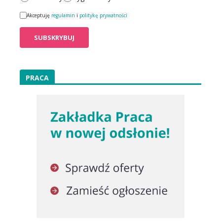
Akceptuję
regulamin
i
politykę prywatności
PRACA