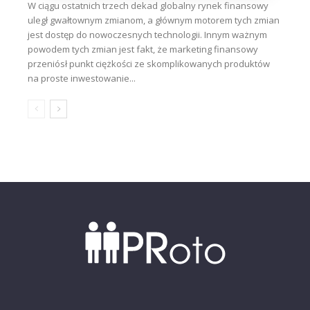
W ciągu ostatnich trzech dekad globalny rynek finansowy
uległ gwałtownym zmianom, a głównym motorem tych zmian
jest dostęp do nowoczesnych technologii. Innym ważnym
powodem tych zmian jest fakt, że marketing finansowy
przeniósł punkt ciężkości ze skomplikowanych produktów
na proste inwestowanie...