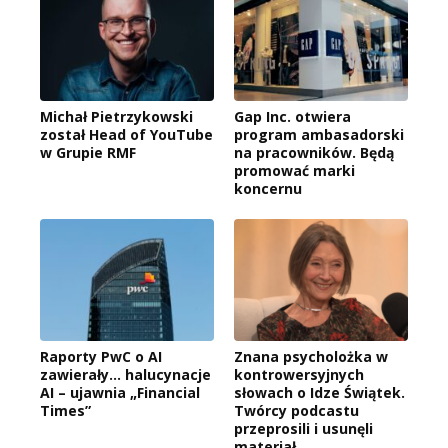
Michał Pietrzykowski
Gap Inc. otwiera
został Head of YouTube
program ambasadorski
w Grupie RMF
na pracowników. Będą
promować marki
koncernu
Raporty PwC o AI
Znana psycholożka w
zawierały… halucynacje
kontrowersyjnych
AI – ujawnia „Financial
słowach o Idze Świątek.
Times”
Twórcy podcastu
przeprosili i usunęli
materiał