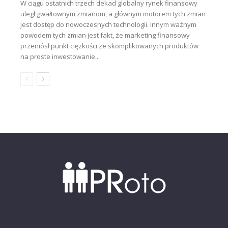
W ciągu ostatnich trzech dekad globalny rynek finansowy
uległ gwałtownym zmianom, a głównym motorem tych zmian
jest dostęp do nowoczesnych technologii. Innym ważnym
powodem tych zmian jest fakt, że marketing finansowy
przeniósł punkt ciężkości ze skomplikowanych produktów
na proste inwestowanie...