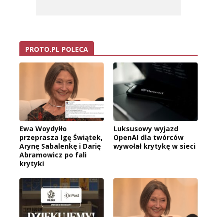
PROTO.PL POLECA
Ewa Woydyłło
Luksusowy wyjazd
przeprasza Igę Świątek,
OpenAI dla twórców
Arynę Sabalenkę i Darię
wywołał krytykę w sieci
Abramowicz po fali
krytyki