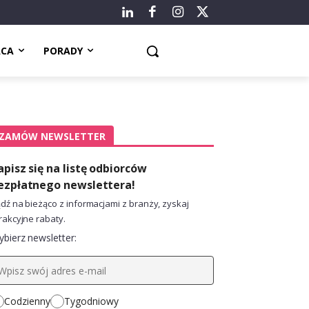
ACA
PORADY
ZAMÓW NEWSLETTER
apisz się na listę odbiorców
ezpłatnego newslettera!
dź na bieżąco z informacjami z branży, zyskaj
rakcyjne rabaty.
bierz newsletter:
Codzienny
Tygodniowy