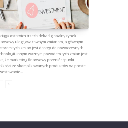
ciągu ostatnich trzech dekad globalny rynek
nansowy uległ gwałtownym zmianom, a głównym
torem tych zmian jest dostęp do nowoczesnych
chnologii. Innym ważnym powodem tych zmian jest
kt, że marketing finansowy przeniósł punkt
ężkości ze skomplikowanych produktów na proste
westowanie...