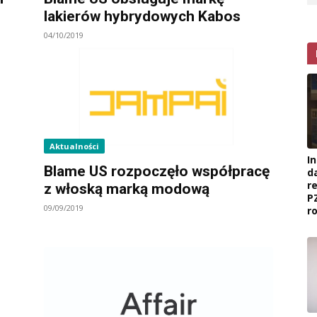
lakierów hybrydowych Kabos
04/10/2019
Aktualności
I
Blame US rozpoczęło współpracę
d
r
z włoską marką modową
P
09/09/2019
r