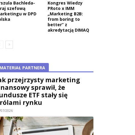
rszula Bachleda-
Kongres Wiedzy
raj szefową
PRoto x IMM
arketingu w DPD
„Marketing B2B:
olska
from boring to
better” z
akredytacją DIMAQ
MATERIAŁ PARTNERA
ak przejrzysty marketing
inansowy sprawił, że
undusze ETF stały się
rólami rynku
/07/2026