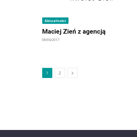
Aktualności
Maciej Zień z agencją
08/06/2017
1
2