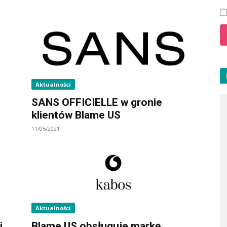
Aktualności
SANS OFFICIELLE w gronie
klientów Blame US
11/06/2021
Aktualności
i
Blame US obsługuje markę