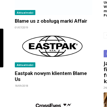
U
W
m
Aktualności
P
Blame us z obsługą marki Affair
01/07/2019
J
Aktualności
f
Eastpak nowym klientem Blame
f
Us
k
18/09/2018
24