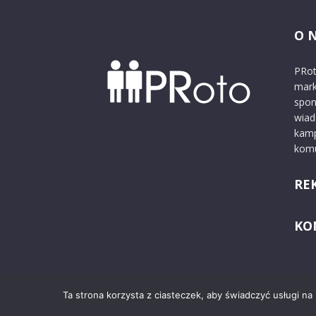
O 
PRot
mark
spon
wiad
kamp
komu
RE
KO
Ta strona korzysta z ciasteczek, aby świadczyć usługi na
© 2024 PRoto.pl