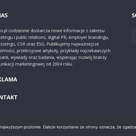
NAS
S
o.pl codziennie dostarcza nowe informacje z zakresu
etingu i public relations, digital PR, employer brandingu,
soringu, CSR oraz ESG. Publikujemy najważniejsze
omości, przekrojowe artykuły, przykłady najciekawszych
anii, wywiady oraz badania, wspierając rozwój branży
nikacji marketingowej od 2004 roku.
KLAMA
NTAKT
 najwyższym poziomie. Dalsze korzystanie ze strony oznacza, że zgadzas
Kontakt
O nas
Reklama
Zast