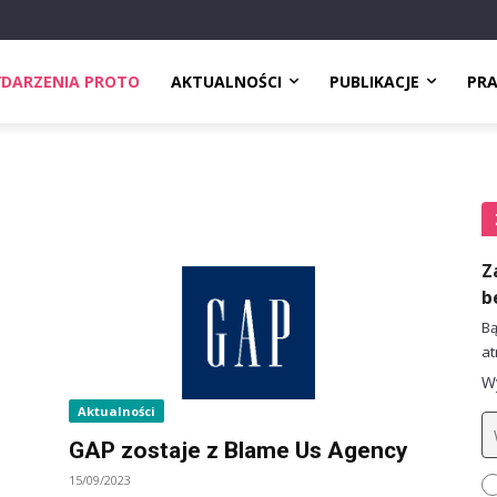
DARZENIA PROTO
AKTUALNOŚCI
PUBLIKACJE
PR
Z
b
Bą
at
Wy
Aktualności
GAP zostaje z Blame Us Agency
15/09/2023