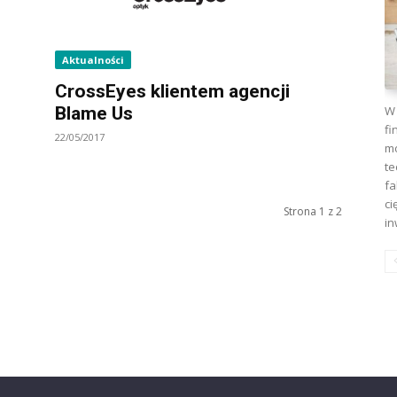
Aktualności
CrossEyes klientem agencji
W 
Blame Us
fi
22/05/2017
mo
te
fa
ci
Strona 1 z 2
in