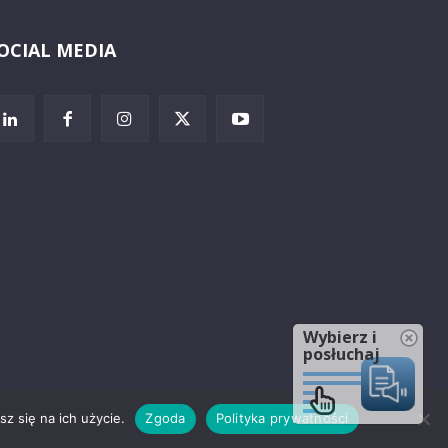
OCIAL MEDIA
Wybierz i
posłuchaj
z się na ich użycie.
Zgoda
Polityka prywatności
rzeżenia prawne