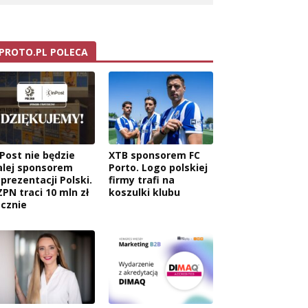
PROTO.PL POLECA
nPost nie będzie
XTB sponsorem FC
alej sponsorem
Porto. Logo polskiej
eprezentacji Polski.
firmy trafi na
ZPN traci 10 mln zł
koszulki klubu
ocznie