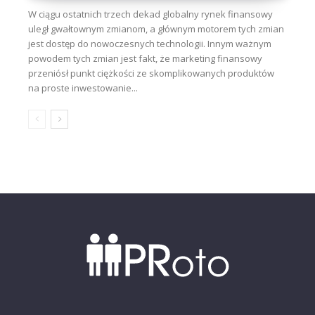
W ciągu ostatnich trzech dekad globalny rynek finansowy
uległ gwałtownym zmianom, a głównym motorem tych zmian
jest dostęp do nowoczesnych technologii. Innym ważnym
powodem tych zmian jest fakt, że marketing finansowy
przeniósł punkt ciężkości ze skomplikowanych produktów
na proste inwestowanie...