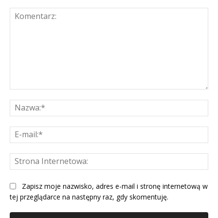
Komentarz:
Na
E-
mai
St
Int
Zapisz moje nazwisko, adres e-mail i stronę internetową w
tej przeglądarce na następny raz, gdy skomentuję.