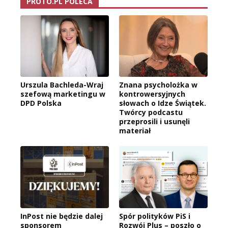
PROTO.PL POLECA
Urszula Bachleda-Wraj
Znana psycholożka w
szefową marketingu w
kontrowersyjnych
DPD Polska
słowach o Idze Świątek.
Twórcy podcastu
przeprosili i usunęli
materiał
InPost nie będzie dalej
Spór polityków PiS i
sponsorem
Rozwój Plus – poszło o