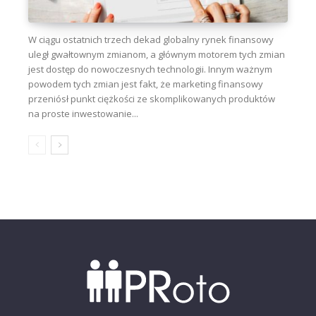
W ciągu ostatnich trzech dekad globalny rynek finansowy
uległ gwałtownym zmianom, a głównym motorem tych zmian
jest dostęp do nowoczesnych technologii. Innym ważnym
powodem tych zmian jest fakt, że marketing finansowy
przeniósł punkt ciężkości ze skomplikowanych produktów
na proste inwestowanie...