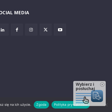
OCIAL MEDIA
Wybierz i
posłuchaj
z się na ich użycie.
Zgoda
Polityka prywatności
rzeżenia prawne