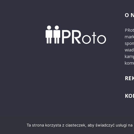
O 
PRot
mark
spon
wiad
kamp
komu
RE
KO
Ta strona korzysta z ciasteczek, aby świadczyć usługi na
© 2024 PRoto.pl