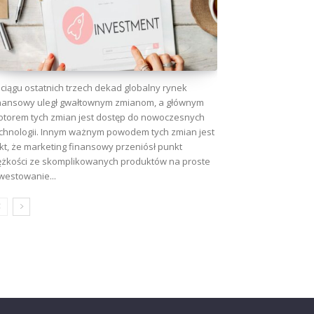
ciągu ostatnich trzech dekad globalny rynek
nansowy uległ gwałtownym zmianom, a głównym
torem tych zmian jest dostęp do nowoczesnych
chnologii. Innym ważnym powodem tych zmian jest
kt, że marketing finansowy przeniósł punkt
ężkości ze skomplikowanych produktów na proste
westowanie...