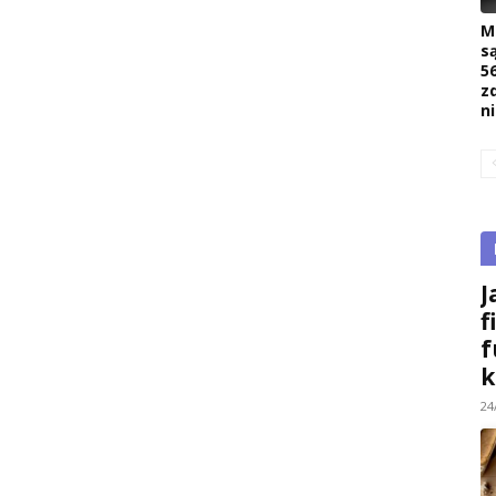
M
s
5
z
n
J
f
f
k
24