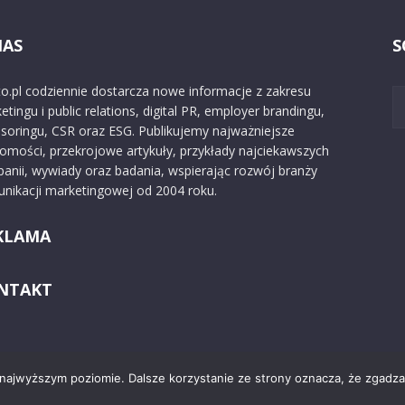
NAS
S
o.pl codziennie dostarcza nowe informacje z zakresu
etingu i public relations, digital PR, employer brandingu,
soringu, CSR oraz ESG. Publikujemy najważniejsze
omości, przekrojowe artykuły, przykłady najciekawszych
anii, wywiady oraz badania, wspierając rozwój branży
nikacji marketingowej od 2004 roku.
KLAMA
NTAKT
 najwyższym poziomie. Dalsze korzystanie ze strony oznacza, że zgadzas
Kontakt
O nas
Reklama
Zast