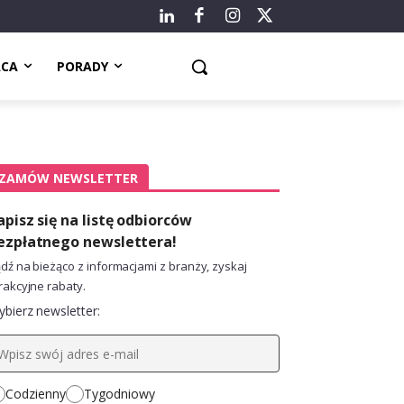
ACA
PORADY
ZAMÓW NEWSLETTER
apisz się na listę odbiorców
ezpłatnego newslettera!
dź na bieżąco z informacjami z branży, zyskaj
rakcyjne rabaty.
bierz newsletter:
Codzienny
Tygodniowy