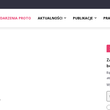
DARZENIA PROTO
AKTUALNOŚCI
PUBLIKACJE
PR
Z
b
Bą
at
Wy
e