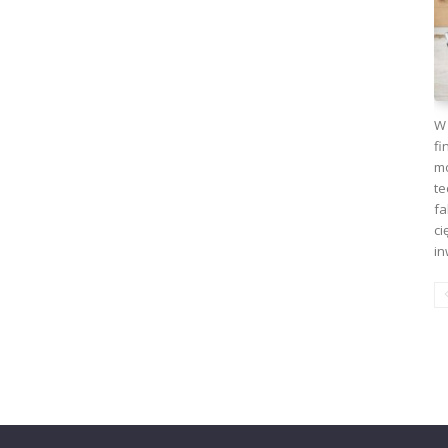
W 
fi
mo
te
fa
ci
in