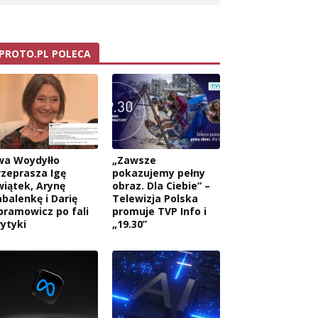
PROTO.PL POLECA
wa Woydyłło
„Zawsze
rzeprasza Igę
pokazujemy pełny
wiątek, Arynę
obraz. Dla Ciebie” –
abalenkę i Darię
Telewizja Polska
bramowicz po fali
promuje TVP Info i
rytyki
„19.30”