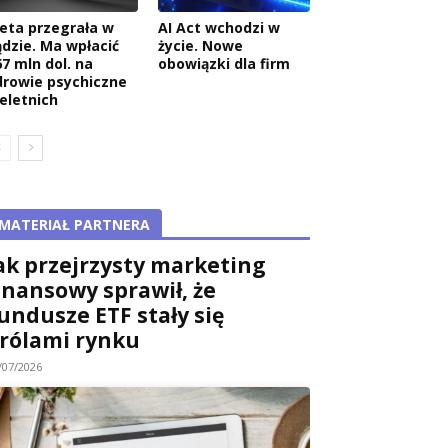
eta przegrała w
AI Act wchodzi w
ądzie. Ma wpłacić
życie. Nowe
67 mln dol. na
obowiązki dla firm
drowie psychiczne
ieletnich
MATERIAŁ PARTNERA
ak przejrzysty marketing
inansowy sprawił, że
undusze ETF stały się
rólami rynku
/07/2026