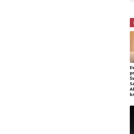
E
p
Ś
S
A
k