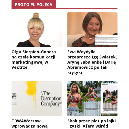
PROTO.PL POLECA
Olga Sierpień-Gonera
Ewa Woydyłło
na czele komunikacji
przeprasza Igę Świątek,
marketingowej w
Arynę Sabalenkę i Darię
Vectrze
Abramowicz po fali
krytyki
TBWAWarsaw
Skok przez płot po lajki
wprowadza nową
i zyski. Afera wśród