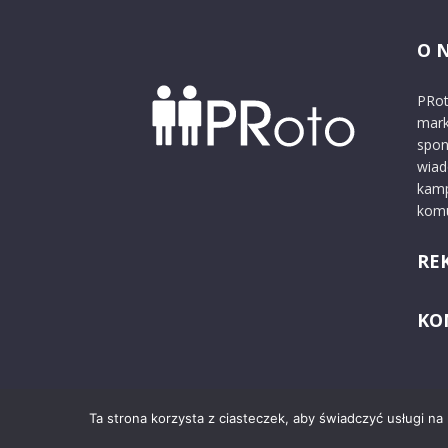
O 
PRot
mark
spon
wiad
kamp
komu
RE
KO
Ta strona korzysta z ciasteczek, aby świadczyć usługi na
© 2024 PRoto.pl