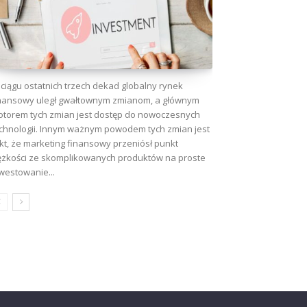
ciągu ostatnich trzech dekad globalny rynek
nansowy uległ gwałtownym zmianom, a głównym
torem tych zmian jest dostęp do nowoczesnych
chnologii. Innym ważnym powodem tych zmian jest
kt, że marketing finansowy przeniósł punkt
ężkości ze skomplikowanych produktów na proste
westowanie...