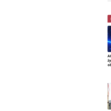
A
ż
o