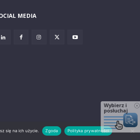
OCIAL MEDIA
Wybierz i
posłuchaj
z się na ich użycie.
Zgoda
Polityka prywatności
rzeżenia prawne