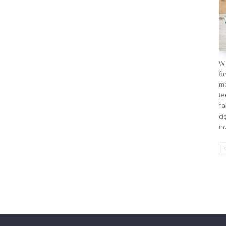
W 
fi
mo
te
fa
ci
in