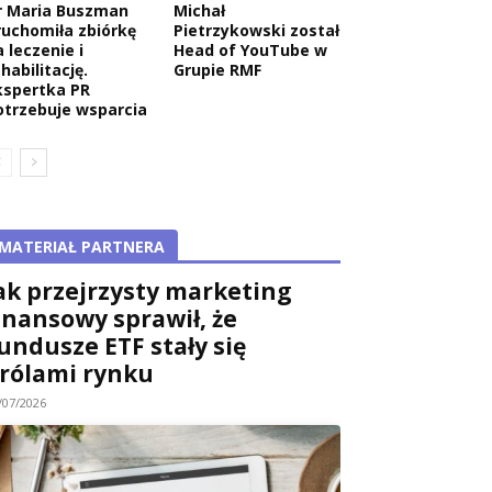
r Maria Buszman
Michał
ruchomiła zbiórkę
Pietrzykowski został
 leczenie i
Head of YouTube w
habilitację.
Grupie RMF
kspertka PR
otrzebuje wsparcia
MATERIAŁ PARTNERA
ak przejrzysty marketing
inansowy sprawił, że
undusze ETF stały się
rólami rynku
/07/2026