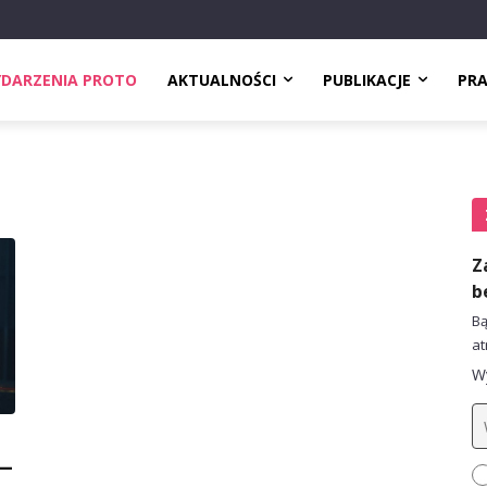
DARZENIA PROTO
AKTUALNOŚCI
PUBLIKACJE
PR
Z
b
Bą
at
Wy
 –