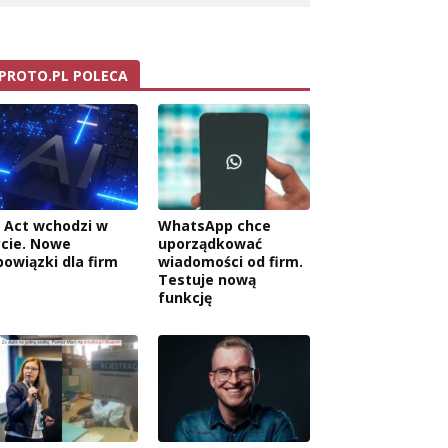
PROTO.PL POLECA
I Act wchodzi w
WhatsApp chce
ycie. Nowe
uporządkować
bowiązki dla firm
wiadomości od firm.
Testuje nową
funkcję