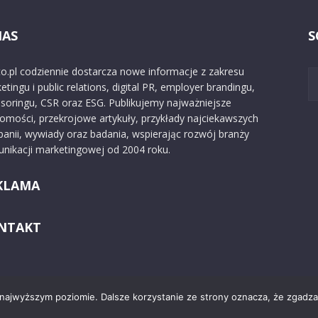
NAS
S
o.pl codziennie dostarcza nowe informacje z zakresu
etingu i public relations, digital PR, employer brandingu,
soringu, CSR oraz ESG. Publikujemy najważniejsze
omości, przekrojowe artykuły, przykłady najciekawszych
anii, wywiady oraz badania, wspierając rozwój branży
nikacji marketingowej od 2004 roku.
KLAMA
NTAKT
 najwyższym poziomie. Dalsze korzystanie ze strony oznacza, że zgadzas
Kontakt
O nas
Reklama
Zast