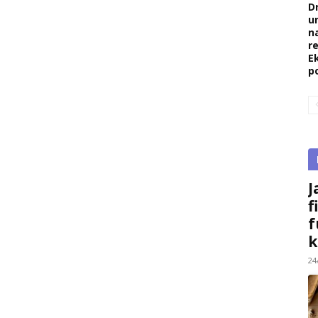
D
u
na
re
E
p
J
f
f
k
24