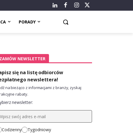
ACA
PORADY
ZAMÓW NEWSLETTER
apisz się na listę odbiorców
ezpłatnego newslettera!
dź na bieżąco z informacjami z branży, zyskaj
rakcyjne rabaty.
bierz newsletter:
Codzienny
Tygodniowy